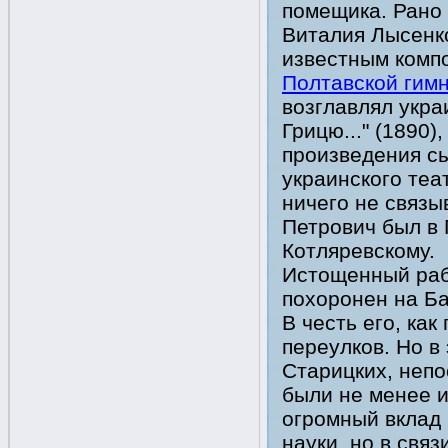
помещика. Рано 
Виталия Лысенк
известным компо
Полтавской гим
возглавлял укра
Грицю..." (1890)
произведения с
украинского теа
ничего не связы
Петрович был в 
Котляревскому.
Истощенный рабо
похоронен на Ба
В честь его, как
переулков. Но в 
Старицких, неп
были не менее 
огромный вклад 
науки, но в свя