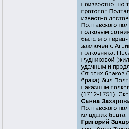
неизвестно, но 
протопоп Полтав
известно достов
Полтавского полк
полковым сотник
была его первая
заключен с Агри
полковника. Пос
Рудниковой (жил
удачным и продл
От этих браков 
брака) был Полт
наказным полко
(1712-1751). Ско
Савва Захаров
Полтавского полк
младших брата Г
Григорий Заха
дочь
Анна Заха