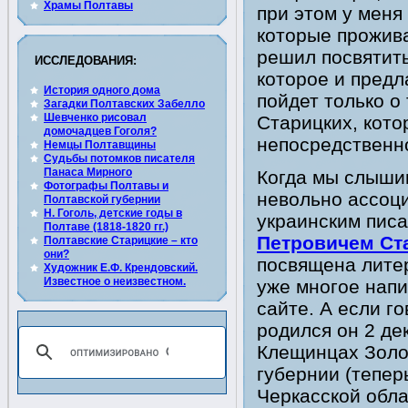
Храмы Полтавы
при этом у меня
которые прожива
решил посвятить
ИССЛЕДОВАНИЯ:
которое и предл
История одного дома
пойдет только о
Загадки Полтавских Забелло
Шевченко рисовал
Старицких, кот
домочадцев Гоголя?
непосредственн
Немцы Полтавщины
Судьбы потомков писателя
Панаса Мирного
Когда мы слыши
Фотографы Полтавы и
невольно ассоц
Полтавской губернии
Н. Гоголь, детские годы в
украинским пис
Полтаве (1818-1820 гг.)
Петровичем Ст
Полтавские Старицкие – кто
они?
посвящена литер
Художник Е.Ф. Крендовский.
Известное о неизвестном.
уже многое напи
сайте. А если го
родился он 2 де
Клещинцах Золо
губернии (тепер
Черкасской обла