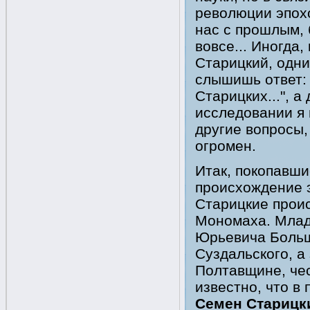
революции эпохо
нас с прошлым, 
вовсе... Иногда
Старицкий, одни
слышишь ответ: 
Старицких...", 
исследовании я 
другие вопросы,
огромен.
Итак, покопавши
происхождение 
Старицкие прои
Мономаха. Младш
Юрьевича Больш
Суздальского, а
Полтавщине, чес
известно, что в 
Семен Старицк