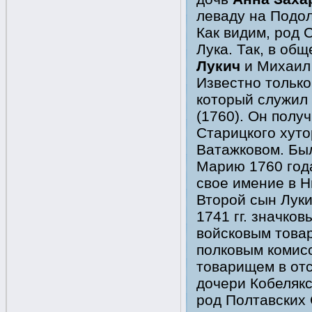
леваду на Подол
Как видим, род 
Лука. Так, в об
Лукич
и Михаил 
Известно только
который служил
(1760). Он получ
Старицкого хуто
Ватажковом. Бы
Марию 1760 года
свое имение в 
Второй сын Лук
1741 гг. значко
войсковым товар
полковым комисс
товарищем в отс
дочери Кобелякс
род Полтавских 