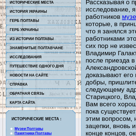
Рассказывая о п
ИСТОРИЧЕСКИЕ МЕСТА
исследование, я
ПОЛТАВЫ
ИСТОРИЯ УКРАИНЫ
работников
музе
ГЕРБ ПОЛТАВЫ
которые, в прин
ГЕРБ УКРАИНЫ
что я занялся э
работниками это
ИЗ ИСТОРИИ ПОЛТАВЫ
сих пор не извес
ЗНАМЕНИТЫЕ ПОЛТАВЧАНЕ
Владимир Галакт
ИССЛЕДОВАНИЯ
после приезда в 
ПУТЕШЕСТВИЕ ОДНОГО ДНЯ
Александровской
доказывают его 
НОВОСТИ НА САЙТЕ
добры, пришлите
СПРАВКА
следующему адре
ОБРАТНАЯ СВЯЗЬ
Старицкого, Вл
КАРТА САЙТА
Вам всего хорош
пока существует
этим вопросом, 
ИСТОРИЧЕСКИЕ МЕСТА :
зацепки, вновь и
Музеи Полтавы
конце концов, о
Памятники Полтавы