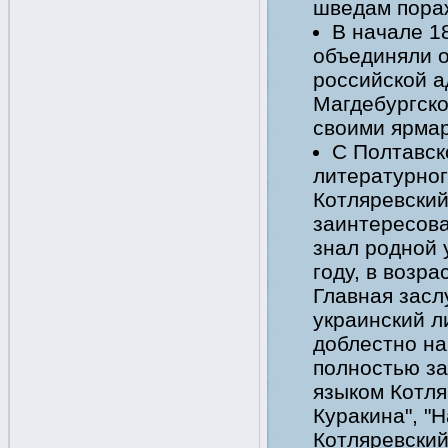
шведам пора
В начале 1
объединяли о
российской 
Магдебургско
своими ярмар
С Полтавск
литературног
Котляревский
заинтересова
знал родной 
году, в возра
Главная засл
украинский л
доблестно на
полностью за
языком Котля
Куракина", "
Котляревский