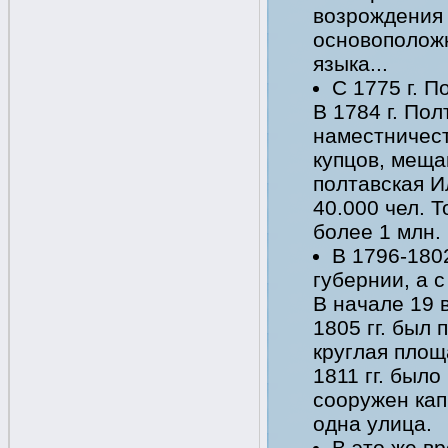
возрождения 
основоположн
языка...
С 1775 г. 
В 1784 г. По
наместничест
купцов, меща
полтавская И
40.000 чел. 
более 1 млн.
В 1796-180
губернии, а с
В начале 19 в
1805 гг. был
круглая площ
1811 гг. был
сооружен кап
одна улица.
В это же в