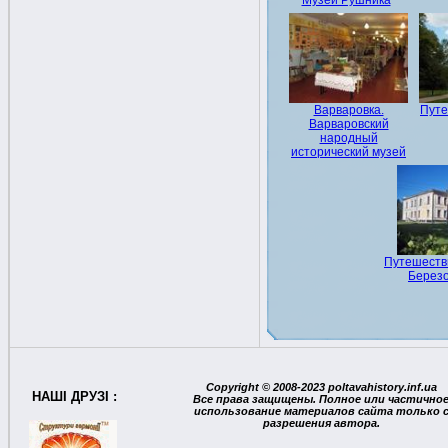
Музей Рушника
Варваровка.
Путе
Варваровский
народный
исторический музей
Путешестви
Березо
Copyright © 2008-2023 poltavahistory.inf.ua
НАШІ ДРУЗІ :
Все права защищены. Полное или частично
использование материалов сайта только 
разрешения автора.