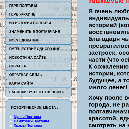
Уважаемые н
ГЕРБ ПОЛТАВЫ
Я очень любл
ГЕРБ УКРАИНЫ
индивидуаль
ИЗ ИСТОРИИ ПОЛТАВЫ
историей (ко
восстановить
ЗНАМЕНИТЫЕ ПОЛТАВЧАНЕ
благодаря ч
ИССЛЕДОВАНИЯ
превратилось
ПУТЕШЕСТВИЕ ОДНОГО ДНЯ
застроек, ос
НОВОСТИ НА САЙТЕ
части (что с
К сожалению,
СПРАВКА
истории, кот
ОБРАТНАЯ СВЯЗЬ
будущее, а т
КАРТА САЙТА
много денег!
ЗАПИСКИ ПУТЕШЕСТВЕННИКА
Хочу после в
города, не р
ИСТОРИЧЕСКИЕ МЕСТА :
полтавчанам
Музеи Полтавы
красотой, вд
Памятники Полтавы
смотреть на
Храмы Полтавы