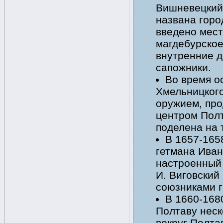
Вишневецкий.
названа горо
введено мест
магдебурское
внутренние д
сапожники.
Во время о
Хмельницкого
оружием, про
центром Полт
поделена на 
В 1657-1658
гетмана Иван
настроенный 
И. Виговский
союзниками г
В 1660-1680
Полтаву неск
вокруг Полта