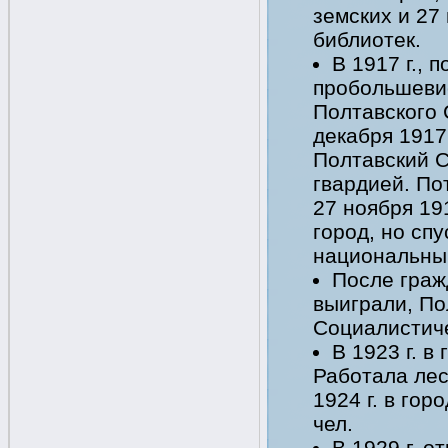
земских и 27
библиотек.
В 1917 г., 
пробольшеви
Полтавского 
декабря 1917
Полтавский С
гвардией. По
27 ноября 19
город, но сп
национальны
После граж
выиграли, По
Социалистиче
В 1923 г. в
Работала лес
1924 г. в го
чел.
В 1929 г. 