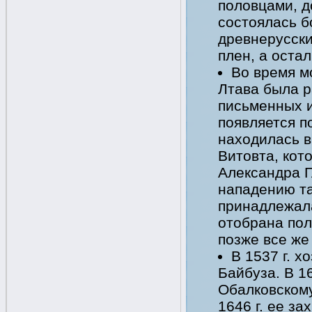
половцами, д
состоялась б
древнерусски
плен, а оста
Во время м
Лтава была р
письменных и
появляется п
находилась в
Витовта, кот
Александра Г
нападению та
принадлежала
отобрана пол
позже все же
В 1537 г. х
Байбуза. В 1
Обалковскому.
1646 г. ее з