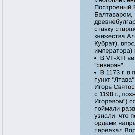
Построеный Б
Балтаваром, 
древнебулгар
ставку старш
княжества Ал
Кубрат), впос
императора) 
В VII-XIII 
"сиверян".
В 1173 г. 
пункт "Лтава
Игорь Святос
с 1198 г., по
Игоревом") с
поймали разв
узнали, что 
ордами напра
переехал Вор