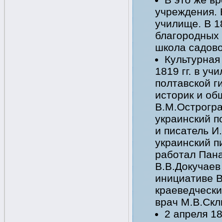
учреждения. 
училище. В 18
благородных 
школа садовод
Культурная
1819 гг. в у
полтавской г
историк и об
В.М.Острогра
украинский п
и писатель И.
украинский пи
работал Пан
В.В.Докучаев 
инициативе В
краеведчески
врач М.В.Скл
2 апреля 1