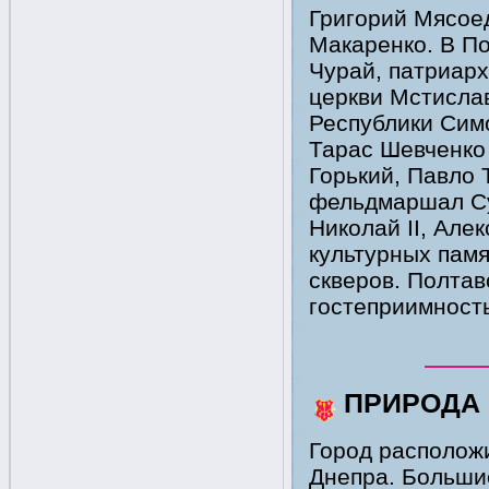
Григорий Мясоед
Макаренко. В П
Чурай, патриар
церкви Мстислав
Республики Сим
Тарас Шевченко
Горький, Павло 
фельдмаршал Сув
Николай II, Алек
культурных памя
скверов. Полтав
гостеприимност
ПРИРОДА
Город расположи
Днепра. Больши