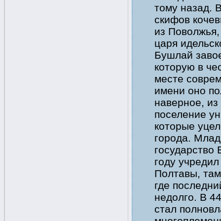
тому назад. 
скифов кочев
из Поволжья,
царя идельско
Бушлай завое
которую в че
месте соврем
имени оно по
наверное, из
поселение ун
которые уцел
города. Млад
государство 
году учредил
Полтавы, там
где последни
недолго. В 4
стал полнов
многоплеменн