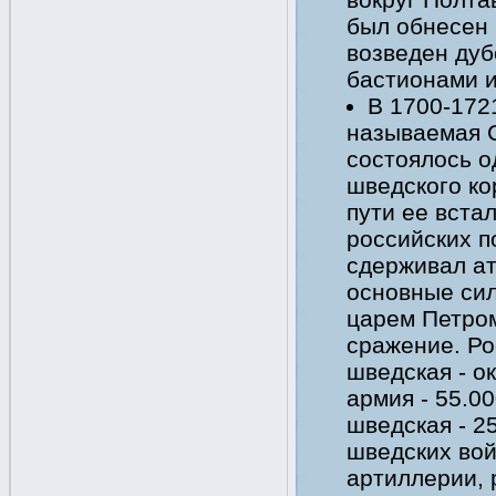
был обнесен 
возведен дуб
бастионами и
В 1700-172
называемая С
состоялось о
шведского ко
пути ее вста
российских п
сдерживал ат
основные сил
царем Петром
сражение. Ро
шведская - о
армия - 55.00
шведская - 2
шведских вой
артиллерии, 