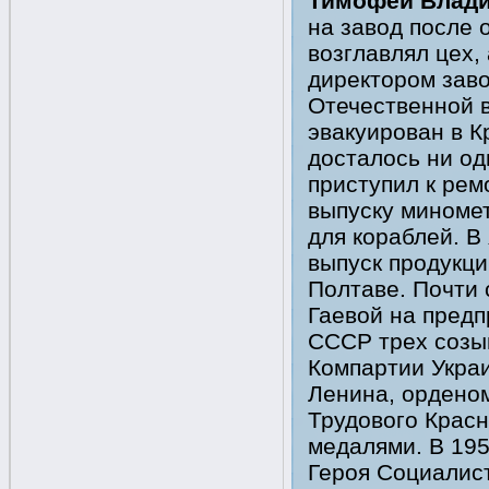
Тимофей Влади
на завод после 
возглавлял цех, 
директором заво
Отечественной 
эвакуирован в К
досталось ни од
приступил к рем
выпуску миноме
для кораблей. В
выпуск продукци
Полтаве. Почти 
Гаевой на предп
СССР трех созыв
Компартии Украи
Ленина, ордено
Трудового Красн
медалями. В 195
Героя Социалист