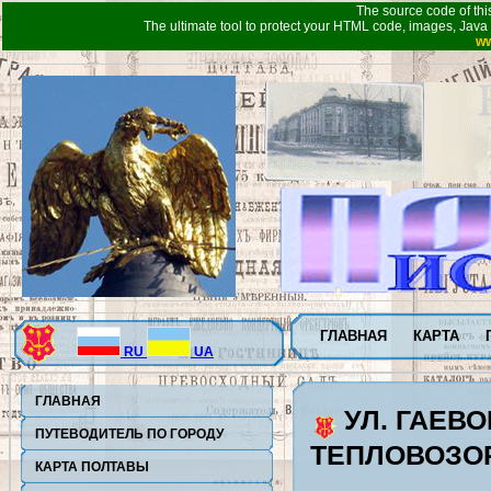
The source code of thi
The ultimate tool to protect your HTML code, images, Java 
ww
ГЛАВНАЯ
КАРТА
RU
UA
ГЛАВНАЯ
УЛ. ГАЕВО
ПУТЕВОДИТЕЛЬ ПО ГОРОДУ
ТЕПЛОВОЗО
КАРТА ПОЛТАВЫ