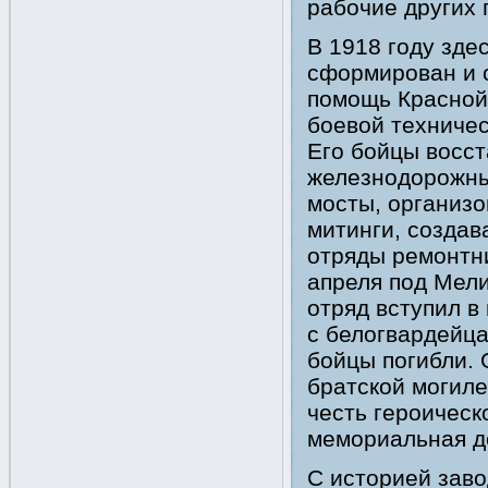
рабочие других 
В 1918 году зде
сформирован и 
помощь Красной
боевой техничес
Его бойцы восс
железнодорожны
мосты, организ
митинги, создав
отряды ремонтни
апреля под Мел
отряд вступил в
с белогвардейца
бойцы погибли. 
братской могиле
честь героическ
мемориальная д
С историей заво