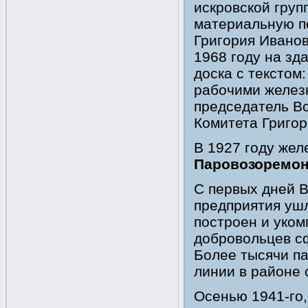
искровской груп
материальную п
Григория Ивано
1968 году на зд
доска с текстом
рабочими желез
председатель В
Комитета Григор
В 1927 году же
Паровозоремо
С первых дней 
предприятия ушл
построен и уко
добровольцев с
Более тысячи п
линии в районе 
Осенью 1941-го,