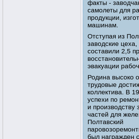
факты - заводч
самолеты для ра
продукции, изго
машинам.
Отступая из По
заводские цеха
составили 2,5 п
восстановительн
эвакуации рабоч
Родина высоко 
трудовые дости
коллектива. В 19
успехи по ремон
и производству 
частей для желе
Полтавский
паровозоремонт
был награжден 