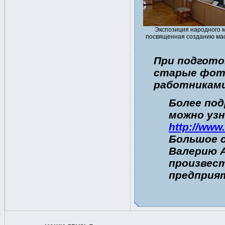
Экспозиция народного 
посвященная созданию ма
При подгото
старые фот
работниками
Более под
можно уз
http://www
Большое с
Валерию А
произвес
предприя