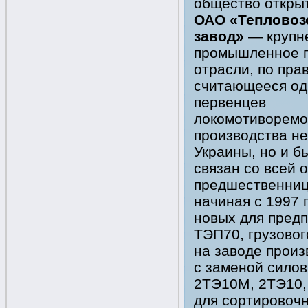
общество открыт
ОАО «Теплово
завод»
— крупн
промышленное 
отрасли, по пра
считающееся од
первенцев
локомотиворемо
производства не
Украины, но и б
связан со всей 
предшественниц
начиная с 1997 
новых для пред
ТЭП70, грузовог
на заводе произ
с заменой силов
2ТЭ10М, 2ТЭ10,
для сортировочн