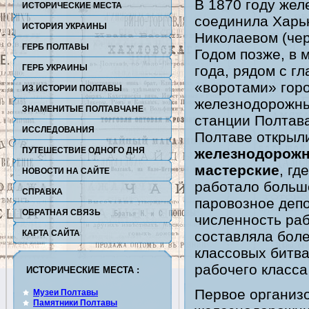
В 1870 году жел
ИСТОРИЧЕСКИЕ МЕСТА
соединила Харь
ПОЛТАВЫ
ИСТОРИЯ УКРАИНЫ
Николаевом (чер
ГЕРБ ПОЛТАВЫ
Годом позже, в 
ГЕРБ УКРАИНЫ
года, рядом с г
«воротами» гор
ИЗ ИСТОРИИ ПОЛТАВЫ
железнодорожны
ЗНАМЕНИТЫЕ ПОЛТАВЧАНЕ
станции Полтав
ИССЛЕДОВАНИЯ
Полтаве открыл
ПУТЕШЕСТВИЕ ОДНОГО ДНЯ
железнодорож
мастерские
, гд
НОВОСТИ НА САЙТЕ
работало больш
СПРАВКА
паровозное деп
ОБРАТНАЯ СВЯЗЬ
численность ра
КАРТА САЙТА
составляла боле
классовых битв
рабочего класса
ИСТОРИЧЕСКИЕ МЕСТА :
Первое организ
Музеи Полтавы
Памятники Полтавы