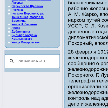
большевиками с
Луговая
Переулок М. Щепкина
рабочие-железн
Рогизна
А. М. Жарко, вп
поселок Воронина, ул.
Тоннельная, могила П.
нарком путей с
Воронина
Улица Н. Лысенко
УССР; С. Л. Коз
Лесок
довоенные годы
Дублянщина
Бульвар Богдана
дипломатической
Хмельницкого
Покорный, впос
Улица Мазуровская
28 февраля 1917
железнодорожно
сообщения о ре
железнодорожник
Покорного, Г. Л
телеграф и тел
организовали ж
железнодорожны
контроль над а
депо и железно