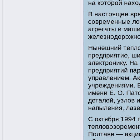
на которой нахо
В настоящее вр
современные ло
агрегаты и маш
железнодорожно
Нынешний тепло
предприятие, ш
электронику. Н
предприятий па
управлением. Ак
учреждениями. В
имени Е. О. Пат
деталей, узлов 
напыления, лаз
С октября 1994 
тепловозоремон
Полтаве — акци