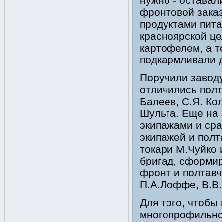
нужно - оставал
фронтовой заказ
продуктами пита
красноярской це
картофелем, а т
подкармливали д
Поручили завод
отличились полт
Балеев, С.Я. Кол
Шульга. Еще на
экипажами и сра
экипажей и полт
токари М.Чуйко 
бригад, сформи
фронт и полтавча
П.А.Лоффе, В.В.
Для того, чтобы
многопрофильное