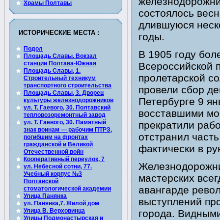
железнодорожни
Храмы Полтавы
состоялось весн
длившуюся неск
ИСТОРИЧЕСКИЕ МЕСТА :
годы.
Подол
В 1905 году бол
Площадь Славы. Вокзал
станции Полтава-Южная
Всероссийской п
Площадь Славы, 1.
пролетарской с
Строительный техникум
транспортного строительства
провели сбор де
Площадь Славы, 3. Дворец
Петербурге 9 ян
культуры железнодорожников
ул. Т. Гаевого, 30. Полтавский
восставшими мо
тепловозоремонтный завод
ул. Т. Гаевого, 30. Памятный
прекратили рабо
знак воинам — рабочим ПТРЗ,
отстранил часть
погибшим на фронтах
гражданской и Великой
фактически в ру
Отечественной войн
Кооперативный переулок, 7
Железнодорожн
ул. Небесной сотни, 77.
Учебный корпус №3
мастерских всег
Полтавской
авангарде рево
стоматологической академии
Улица Панянка
выступлений пр
ул. Панянка,7. Жилой дом
Улица В. Верховинца
города. Видным
Улицы Подмонастырская и