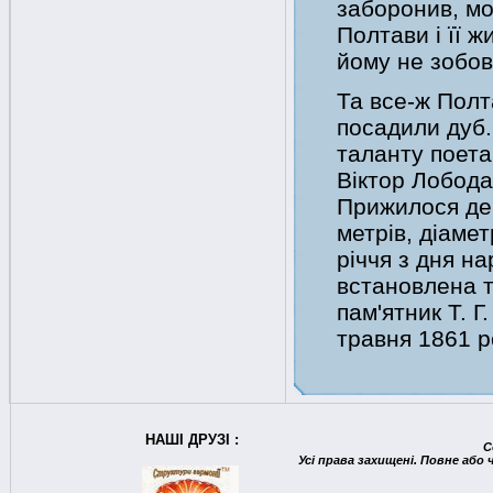
заборонив, м
Полтави і її 
йому не зобов
Та все-ж Полт
посадили дуб.
таланту поета
Віктор Лобода
Прижилося дер
метрів, діаме
річчя з дня н
встановлена т
пам'ятник Т. 
травня 1861 р
НАШІ ДРУЗІ :
C
Усі права захищені. Повне або