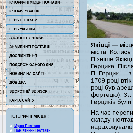
ІСТОРИЧНІ МІСЦЯ ПОЛТАВИ
ІСТОРІЯ УКРАЇНИ
ГЕРБ ПОЛТАВИ
ГЕРБ УКРАЇНИ
З ІСТОРІЇ ПОЛТАВИ
Яківці
— місце
ЗНАМЕНИТІ ПОЛТАВЦІ
міста. Колись 
ДОСЛІДЖЕННЯ
Пізніше Яківц
ПОДОРОЖ ОДНОГО ДНЯ
Герцика. Після
П. Герцик — з
НОВИНИ НА САЙТІ
1709 році вті
ДОВІДКА
році був ареш
ЗВОРОТНІЙ ЗВ'ЯЗОК
фортецю). За 
КАРТА САЙТУ
Герциків були 
На час перепи
ІСТОРИЧНІ МІСЦЯ :
складу Полтав
нараховувалос
Музеї Полтави
Пам'ятники Полтави