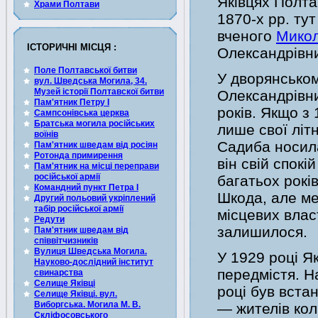
Яківцях Полта
Храми Полтави
1870-х рр. ту
вченого
Микол
ІСТОРИЧНІ МІСЦЯ :
Олександрівни
Поле Полтавської битви
У дворянсько
вул. Шведська Могила, 34.
Музей історії Полтавскої битви
Олександрівни
Пам'ятник Петру I
років. Якщо з
Сампсонівська церква
Братська могила російських
лише свої літн
воїнів
Садиба носила
Пам'ятник шведам від росіян
Ротонда примирення
він свій спокі
Пам'ятник на місці переправи
російської армії
багатьох рокі
Командний пункт Петра I
Шкода, але ме
Другий польовий укріплений
табір російської армії
місцевих влас
Редути
залишилося.
Пам'ятник шведам від
співвітчизників
Вулиця Шведська Могила.
У 1929 році Я
Науково-дослідний інститут
передмістя. На
свинарства
Селище Яківці
році був вста
Селище Яківці. вул.
Виборгська. Могила М. В.
— жителів кол
Скліфосовського