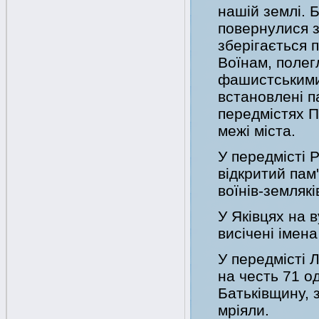
нашій землі. 
повернулися з 
зберігається 
Воїнам, полег
фашистськими
встановлені п
передмістях П
межі міста.
У передмісті 
відкритий пам
воїнів-землякі
У Яківцях на в
висічені імена
У передмісті 
на честь 71 о
Батьківщину, 
мріяли.