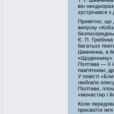
він неоднораз
зустрічався з
Примітно, що
випуску «Кобз
безпосередньо
Є. П. Гребінка 
багатьох поет
Шевченка, в йо
«Щоденнику» і
Полтава — її 
пам'ятники, др
У повісті «Бл
любов'ю опису
Полтави, пло
«монастир і йо
Коли передова
присвоїти ім'