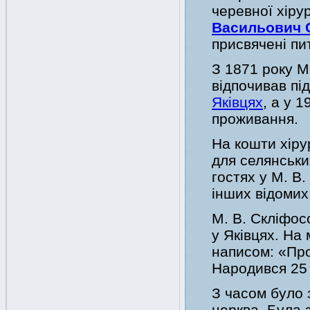
черевної хірур
Васильович 
присвячені пит
З 1871 року М
відпочивав пі
Яківцях
, а у 
проживання.
На кошти хіру
для селянськи
гостях у М. В
інших відомих
М. В. Скліфос
у Яківцях. На
написом: «Пр
Народився 25 
З часом було 
церква. Була 