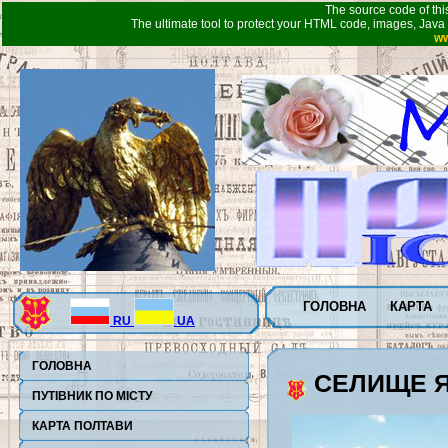
The source code of thi
The ultimate tool to protect your HTML code, images, Java 
ww
ГОЛОВНА
КАРТА
RU
UA
ГОЛОВНА
СЕЛИЩЕ Я
ПУТІВНИК ПО МІСТУ
КАРТА ПОЛТАВИ