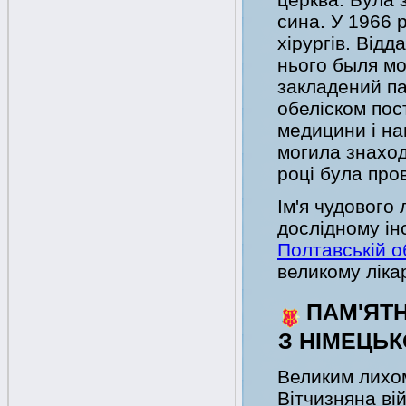
сина. У 1966 
хірургів. Від
нього быля мо
закладений пар
обеліском пос
медицини і на
могила знаход
році була про
Ім'я чудового
дослідному ін
Полтавській об
великому ліка
ПАМ'ЯТН
З НІМЕЦЬ
Великим лихо
Вітчизняна вій