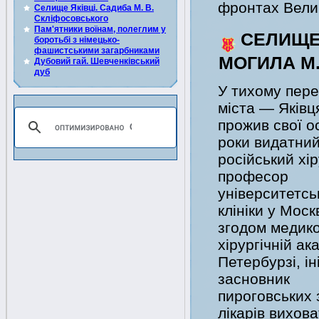
фронтах Велик
Селище Яківці. Садиба М. В.
Скліфосовського
Пам'ятники воїнам, полеглим у
СЕЛИЩЕ 
боротьбі з німецько-
фашистськими загарбниками
МОГИЛА М.
Дубовий гай. Шевченківський
дуб
У тихому пере
міста — Яківц
прожив свої о
роки видатни
російський хір
професор
університетсь
клініки у Москв
згодом медико
хірургічній ак
Петербурзі, ін
засновник
пироговських з
лікарів вихова