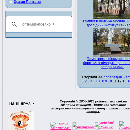
Храми Полтави
Вулиця Шведська Могила. Н
дослідний інститут свина
Пам'ятники воїнам, полег
боротьбі з німецько-фашис
загарбниками
Сторінки
<<
попередня
нас
1
2
3
4
5
6
6
8
9
10
11
12
13
1
Copyright © 2008-2023 poltavahistory.inf.ua
НАШІ ДРУЗІ :
Усі права захищені. Повне або часткове
використання матеріалів сайту тільки з дозв
автора.