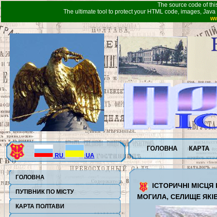
The source code of thi
The ultimate tool to protect your HTML code, images, Java 
ww
ГОЛОВНА
КАРТА
RU
UA
ГОЛОВНА
ІСТОРИЧНІ МІСЦЯ
ПУТІВНИК ПО МІСТУ
МОГИЛА, СЕЛИЩЕ ЯКІВ
КАРТА ПОЛТАВИ