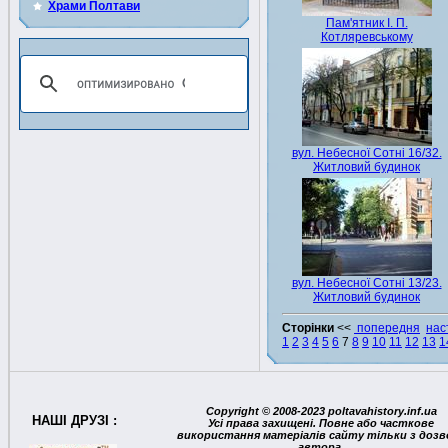
Храми Полтави
Пам'ятник І. П.
Котляревському
вул. Небесної Сотні 16/32.
Житловий будинок
вул. Небесної Сотні 13/23.
Житловий будинок
Сторінки
<<
попередня
нас
1
2
3
4
5
6
7
8
9
10
11
12
13
1
Copyright © 2008-2023 poltavahistory.inf.ua
НАШІ ДРУЗІ :
Усі права захищені. Повне або часткове
використання матеріалів сайту тільки з дозв
автора.