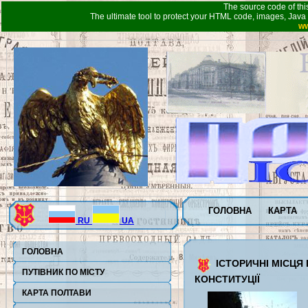
The source code of thi
The ultimate tool to protect your HTML code, images, Java 
ww
ГОЛОВНА
КАРТА
RU
UA
ГОЛОВНА
ІСТОРИЧНІ МІСЦЯ 
ПУТІВНИК ПО МІСТУ
КОНСТИТУЦІЇ
КАРТА ПОЛТАВИ