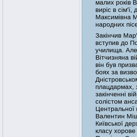
малих років 
виріс в сім'ї
Максимівна М
народних піс
Закінчив Мар
вступив до П
училища. Але
Вітчизняна ві
він був призв
боях за визв
Дністровсько
плацдармах, з
закінченні ві
солістом анс
Центральної г
Валентин Міщ
Київської дер
класу хорове