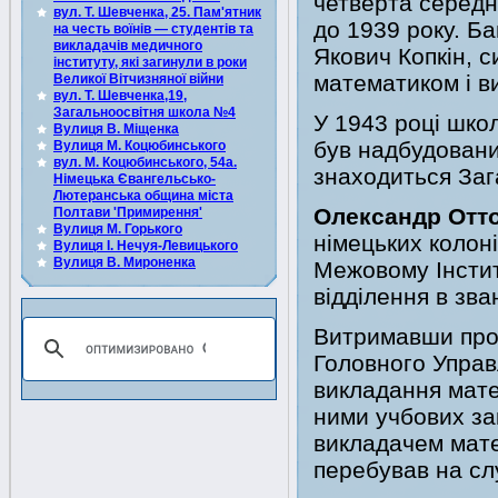
четверта середн
вул. Т. Шевченка, 25. Пам'ятник
до 1939 року. Б
на честь воїнів — студентів та
викладачів медичного
Якович Копкін, 
інституту, які загинули в роки
математиком і в
Великої Вітчизняної війни
вул. Т. Шевченка,19,
Загальноосвітня школа №4
У 1943 році шко
Вулиця В. Міщенка
був надбудовани
Вулиця М. Коцюбинського
вул. М. Коцюбинського, 54а.
знаходиться Заг
Німецька Євангельсько-
Лютеранська община міста
Олександр Отт
Полтави 'Примирення'
Вулиця М. Горького
німецьких колон
Вулиця І. Нечуя-Левицького
Вулиця В. Мироненка
Межовому Інстит
відділення в зва
Витримавши проб
Головного Управ
викладання мате
ними учбових за
викладачем мате
перебував на сл