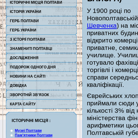
ІСТОРИЧНІ МІСЦЯ ПОЛТАВИ
У 1900 році по
ІСТОРІЯ УКРАЇНИ
Новополтавській 
ГЕРБ ПОЛТАВИ
Шевченка
) на мі
ГЕРБ УКРАЇНИ
приватних будин
відкрито комерці
З ІСТОРІЇ ПОЛТАВИ
приватне, семик
ЗНАМЕНИТІ ПОЛТАВЦІ
училище. Учили
ДОСЛІДЖЕННЯ
готувало фахівц
ПОДОРОЖ ОДНОГО ДНЯ
торгівлі і комерц
справи середньо
НОВИНИ НА САЙТІ
кваліфікації.
ДОВІДКА
Єврейських хлоп
ЗВОРОТНІЙ ЗВ'ЯЗОК
приймали сюди 
КАРТА САЙТУ
кількості 3% ві
міністерства фі
ІСТОРИЧНІ МІСЦЯ :
арифметики цьог
Музеї Полтави
Полтавській губ
Пам'ятники Полтави