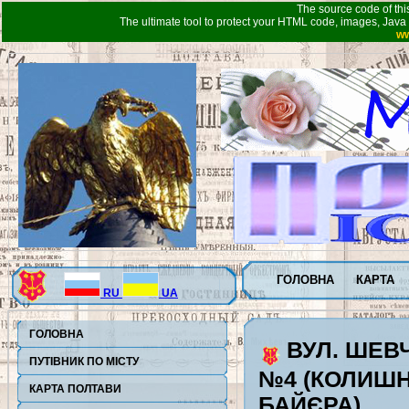
The source code of thi
The ultimate tool to protect your HTML code, images, Java 
ww
ГОЛОВНА
КАРТА
RU
UA
ГОЛОВНА
ВУЛ. ШЕВ
ПУТІВНИК ПО МІСТУ
№4 (КОЛИШН
КАРТА ПОЛТАВИ
БАЙЄРА)