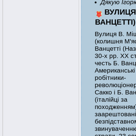
Дякую Ігор
ВУЛИЦЯ
ВАНЦЕТТІ)
Вулиця В. Мі
(колишня М'я
Ванцетті (На
30-х рр. ХХ ст
честь Б. Ванц
Американські
робітники-
революціонер
Сакко і Б. Ва
(італійці за
походженням
заарештовані
безпідставно
звинуваченню 
страти. 23 се