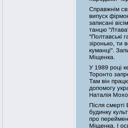
Справжнім св
випуск фірмо
записані вісі
танцю "Лтава"
"Полтавські г
зіронько, ти 
куманці". Зап
Міщенка.
У 1989 році к
Торонто запр
Там він працю
допомогу укра
Наталія Мохо
Після смерті
будинку куль
про переймен
Міщенка. І ос