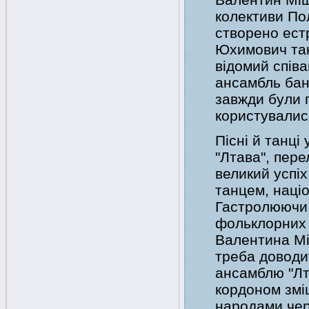
колективи По
створено ест
Юхимович так
відомий співа
ансамбль бан
завжди були п
користувалися
Пісні й танці
"Лтава", пере
великий успі
танцем, наці
Гастролюючи 
фольклорних 
Валентина Мі
треба доводи
ансамблю "Лт
кордоном змі
народами чер