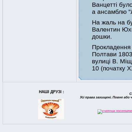
Ванцетті бул
а ансамблю "Л
На жаль на бу
Валентин Юхи
дошки.
Прокладення 
Полтави 1803 
вулиці В. Мі
10 (початку Х
НАШІ ДРУЗІ :
C
Усі права захищені. Повне або