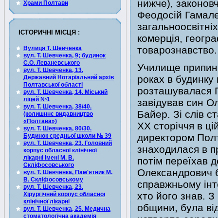
нижче), законов
Храми Полтави
Феодосій Гамале
загальноосвітніх
ІСТОРИЧНІ МІСЦЯ :
комерція, геогра
товарознавство.
Вулиця Т. Шевченка
вул. Т. Шевченка, 9; будинок
С.О. Леваневського
Училище припини
вул. Т. Шевченка, 13.
роках в будинку
Державний Нотаріальний архів
Полтавської області
розташувалася 
вул. Т. Шевченка, 14. Міський
ліцей №1
завідував син О
вул. Т. Шевченка, 38/40.
Байер. Зі слів с
(колишннє видавництво
«Полтава»)
ХХ сторіччя в ц
вул. Т. Шевченка, 80/30.
директором Полт
Будинок средньої школи № 39
вул. Т. Шевченка, 23. Головний
знаходилася в п
корпус обласної клінічної
лікарні імені М. В.
потім переїхав 
Скліфосовського
Олександрович бу
вул. Т. Шевченка, Пам'ятник М.
В. Скліфосовському
справжньому інт
вул. Т. Шевченка, 23.
хто його знав. З
Хірургічний корпус обласної
клінічної лікарні
общини, була ві
вул. Т. Шевченка, 25. Медична
стоматологічна академія