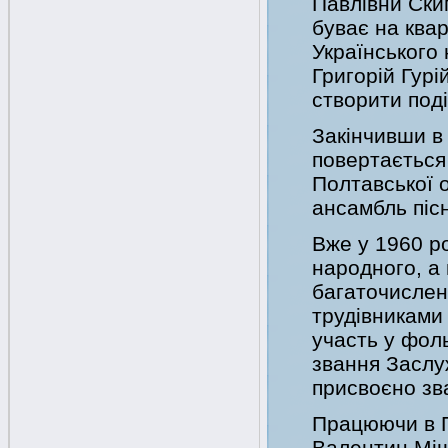
Павлівни Ски
буває на квар
Українського 
Григорій Гурі
створити поді
Закінчивши в
повертається
Полтавської 
ансамбль пісн
Вже у 1960 р
народного, а 
багаточислен
трудівниками 
участь у фол
звання Заслу
присвоєно зв
Працюючи в По
Валентин Міщ