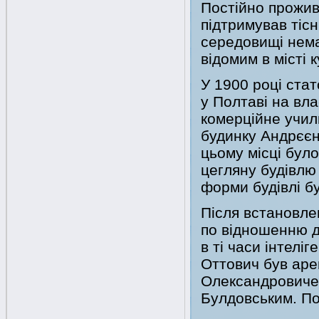
Постійно прожив
підтримував тісн
середовищі нема
відомим в місті 
У 1900 році ста
у Полтаві на вл
комерційне учил
будинку Андрєєн
цьому місці бул
цегляну будівлю
форми будівлі бу
Після встановле
по відношенню д
в ті часи інтелі
Оттович був ар
Олександровиче
Булдовським. По