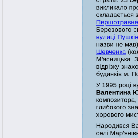
викликало про
складається з
Першотравне
Березового с
вулиці Пушкі
назви не мав)
Шевченка
(ко
М'ясницька. 
відрізку зна
будинків м. П
У 1995 році 
Валентина 
композитора,
глибокого зн
хорового мис
Народився Ва
селі Мар'янів