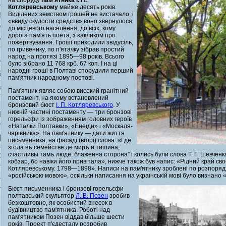
на споруду
пам'ятника І. П.
Котляревському
майже десять років.
Виділених земством грошей не вистачало, і
«ввиду скудости средств» воно звернулося
до місцевого населення, до всіх, кому
дорога пам'ять поета, з закликом про
пожертвування. Гроші приходили звідусіль,
по гривенику, по п'ятачку зібрав простий
народ на протязі 1895—98 років. Всього
було зібрано 11 768 крб. 67 коп. І на ці
народні гроші в Полтаві спорудили перший
пам'ятник народному поетові.
Пам'ятник являє собою високий гранітний
постамент, на якому встановлений
бронзовий бюст
І. П. Котляревського
. У
нижній частині постаменту — три бронзові
горельєфи із зображенням головних героїв
«Наталки Полтавки», «Енеїди» і «Москаля-
чарівника». На пам'ятнику — дати життя
письменника, на фасаді (вгорі) слова: «Где
згода въ семействе де миръ и тишина,
счастливы тамъ люде, блаженна сторона" і колись були слова Т. Г. Шевченк
кобзар, бо навіки його привітала», нижче також був напис: «Рідний край св
Котляревському. 1798—1898». Написи на пам'ятнику зроблені по розпоряд
«російською мовою», оскільки написання на українській мові було визнано «
Бюст письменника і бронзові горельєфи
полтавський скульптор
Л. В. Позен
зробив
безкоштовно, як особистий внесок в
будівництво пам'ятника. Роботі над
пам'ятником Позен віддав більше шести
років. Проект п'єдесталу розробив