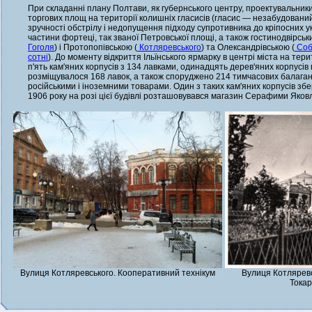
При складанні плану Полтави, як губернського центру, проектувальники
торгових площ на території колишніх гласисів (гласис — незабудовани
зручності обстрілу і недопущення підходу супротивника до кріпосних укр
частини фортеці, так званої Петровської площі, а також гостинодвірськи
Гоголя
) і Протопопівською (
Котляревського
) та Олександрівською (
Соб
сотні
). До моменту відкриття Ільїнського ярмарку в центрі міста на тер
п'ять кам'яних корпусів з 134 лавками, одинадцять дерев'яних корпусів 
розміщувалося 168 лавок, а також споруджено 214 тимчасових балаганів
російськими і іноземними товарами. Один з таких кам'яних корпусів збер
1906 року на розі цієї будівлі розташовувався магазин Серафими Яковл
Вулиця Котляревського. Кооперативний технікум
Вулиця Котляревс
Токар