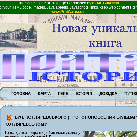
The source code of this page is protected by
HTML Guardian
ect your HTML code, images, Java applets, Javascripts, links, keep web content fil
www.ProtWare.com
ГОЛОВНА
КАРТА
ГЕРБ
ІСТОРІЯ
ДОВІДКА
ПУТІВ
ВУЛ. КОТЛЯРЕВСЬКОГО (ПРОТОПОПОВСЬКИЙ БУЛЬВАР). 
КОТЛЯРЕВСЬКОМУ
Громадськість України добивалася дозволу