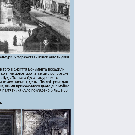
культури. У торжествах взяли участь діячі
чистого відкриття монумента посадили
дент місцевої газети писав в репортажі
-небудь Полтава була так урочисто
янських племен, день... Тисячі громадян
ів, якими прикрасилося цього дня майже
жжя пам'ятника було покладено більше 30
и.