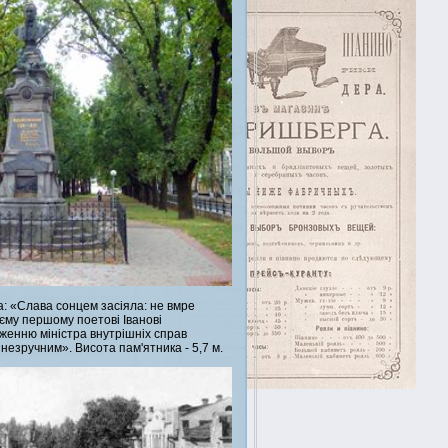
а: «Слава сонцем засіяла: не вмре
оєму першому поетові Іванові
женню міністра внутрішніх справ
незручним». Висота пам'ятника - 5,7 м.