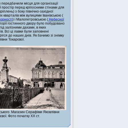
 передбачили місця для організації
й простір перед кріпосними стінами для
іплень) з боку північно-західної
х кварталів між вулицями Іванівською (
орності
) і Малопетровською (
Небесної
иторії гостинного двору було побудовано
під залізними дахами, в яких
. Всі ці лавки були заповнені
ігся до наших днів. Як бачимо зі знімку
івни Токарєвої.
ького. Магазин Серафіми Яковлівни
євої. Фото початку ХХ ст.