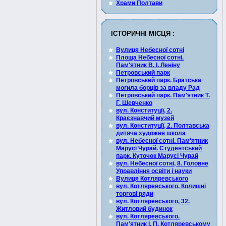
Храми Полтави
ІСТОРИЧНІ МІСЦЯ :
Вулиця Небесної сотні
Площа Небесної сотні.
Пам'ятник В. І. Леніну
Петровський парк
Петровський парк. Братська
могила борців за владу Рад
Петровський парк. Пам'ятник Т.
Г. Шевченко
вул. Конституції, 2.
Краєзнавчий музей
вул. Конституції, 2. Полтавська
дитяча художня школа
вул. Небесної сотні. Пам'ятник
Марусі Чурай. Студентський
парк. Куточок Марусі Чурай
вул. Небесної сотні, 8. Головне
Управління освіти і науки
Вулиця Котляревського
вул. Котляревського. Колишні
торгові ряди
вул. Котляревського, 32.
Житловий будинок
вул. Котляревського.
Пам'ятник І. П. Котляревському