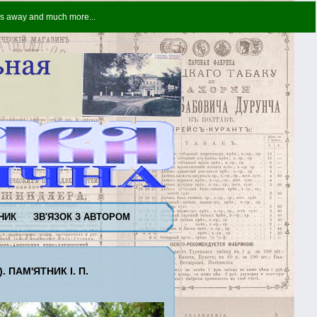
ters away and much more...
НИК
ЗВ'ЯЗОК З АВТОРОМ
ПАМ'ЯТНИК І. П.