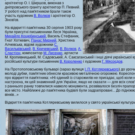
архітектор О. І. Ширшов, виконав з
дніпровського граніту архітектор П. Певний.
У роботі над пам'ятником брали також
участь художник
В. Волков
і архітектор О.
Зінов'єв.
На відкритті пам'ятника 30 серпня 1903 року
були присутні письменники Леся Українка,
Михайло Коцюбинський
, Василь Стефаник,
Гнат Хоткевич,
Панас Мирний
, Христина
Алчевська, відомі художники
С.
Васильківський
,
В. Кричевський
,
В. Волков
,
А.
Сластіон
, композитор
М. Лисенко
, артисти
М. Кропивницький, М. Садовський, А. Саксаганський і інші діячі української 
російської культури письменник
В. Короленко
і художник
Г. Мясоєдов
.
На Протопоповському бульварі (зараз вулиця
І. П. Котляревського
) до уро
молоді дубки, пам'ятник обнесли красивою металічною огорожею. Кореспон
про відкриття пам'ятника: «Ні єдиний із старожилів не пригадає, щоб коли
настроєна, як цей знаменний для України, якщо не сказати — для всіх слов'
з раннього ранку товпилися навколо монумента, розвівалося безліч прапор
все місто. Найближчі до пам'ятника будівлі були задрапіровані... До підні
вінків...»
Відкриття пам'ятника Котляревському вилилося у свято української культур