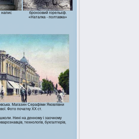
 напис
бронзовий горельєф.
«Наталка - полтавка»
М
вська. Магазин Серафіми Яковлівни
вої. Фото початку ХХ ст.
 школи. Нині на денному і заочному
оварознавців, технологів, бухгалтерів,