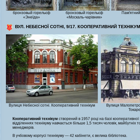
бронзовый горельєф
бронзовый горельєф
Пам'ятний
«Энеїда»
«Москаль-чарівник»
ВУЛ. НЕБЕСНОЇ СОТНІ, 9/17. КООПЕРАТИВНИЙ ТЕХНІКУ
Вулиця Небесної сотні. Кооперативний технікум
Вулиця Малопетро
Токарє
Кооперативний технікум
створений в 1957 році на базі кооперативної
відділеннях технікуму навчається більше 1,5 тисяч чоловік, майбутніх т
менеджерів.
В учбовому корпусі технікуму — 42 кабінети, є велика бібліотека.