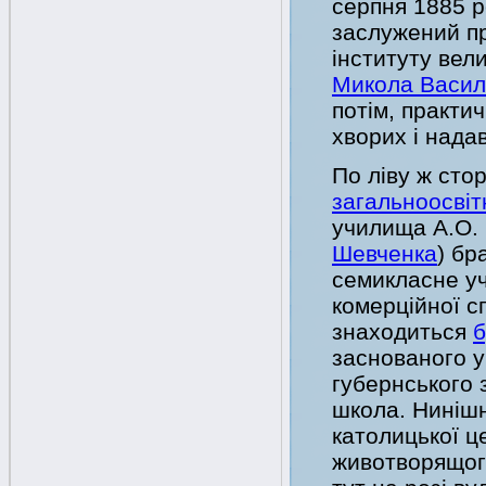
серпня 1885 ро
заслужений пр
інституту вел
Микола Васил
потім, практич
хворих і нада
По ліву ж сто
загальноосві
училища А.О. 
Шевченка
) бр
семикласне уч
комерційної сп
знаходиться
б
заснованого у
губернського 
школа. Нинішн
католицької це
животворящого