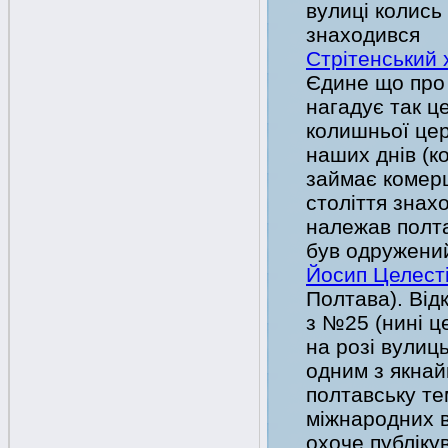
вулиці колись 
знаходився
Стрітенський
Єдине що про
нагадує так ц
колишньої цер
наших днів (к
займає комерці
століття знах
належав полта
був одружени
Йосип Целест
Полтава). Від
з №25 (нині ц
на розі вулиць
одним з якнай
полтавську те
міжнародних в
охоче публіку