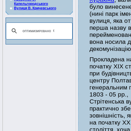
Капельгородського
було винесене
Вулиця В. Кричевського
(нині парк іме
вулиця, яка о
перша назву в
перейменована
вона носила д
декомунізацію
Прокладена н
початку ХІХ с
при будівницт
центру Полта
генеральним 
1803 - 05 рр.,
Стрітенська в
практично збе
зовнішність, 
на початку ХХ
століття, хоч