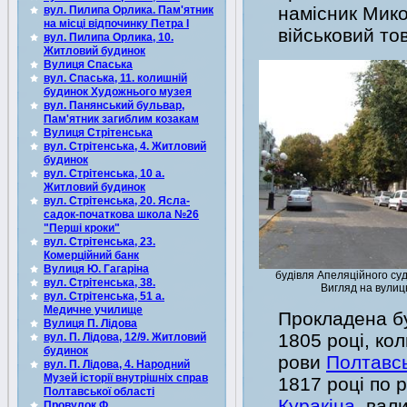
намісник Мико
вул. Пилипа Орлика. Пам'ятник
на місці відпочинку Петра I
військовий то
вул. Пилипа Орлика, 10.
Житловий будинок
Вулиця Спаська
вул. Спаська, 11. колишній
будинок Художнього музея
вул. Панянський бульвар,
Пам'ятник загиблим козакам
Вулиця Стрітенська
вул. Стрітенська, 4. Житловий
будинок
вул. Стрітенська, 10 а.
Житловий будинок
вул. Стрітенська, 20. Ясла-
садок-початкова школа №26
"Перші кроки"
вул. Стрітенська, 23.
Комерційний банк
Вулиця Ю. Гагаріна
будівля Апеляційного суд
вул. Стрітенська, 38.
Вигляд на вулиц
вул. Стрітенська, 51 а.
Медичне училище
Прокладена бу
Вулиця П. Лідова
1805 році, ко
вул. П. Лідова, 12/9. Житловий
будинок
рови
Полтавсь
вул. П. Лідова, 4. Народний
Музей історії внутрішніх справ
1817 році по
Полтавської області
Куракіна
, вал
Провулок Ф.