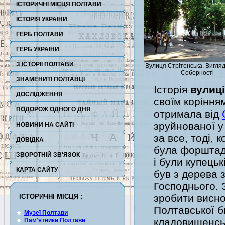
ІСТОРИЧНІ МІСЦЯ ПОЛТАВИ
ІСТОРІЯ УКРАЇНИ
ГЕРБ ПОЛТАВИ
ГЕРБ УКРАЇНИ
З ІСТОРІЇ ПОЛТАВИ
Вулиця Стрітенська. Вигляд
Соборності
ЗНАМЕНИТІ ПОЛТАВЦІ
Історія
вулиц
ДОСЛІДЖЕННЯ
своїм коріння
ПОДОРОЖ ОДНОГО ДНЯ
отримала від
зруйнованої 
НОВИНИ НА САЙТІ
за все, тоді,
ДОВІДКА
була форштадт
ЗВОРОТНІЙ ЗВ'ЯЗОК
і були купецьк
КАРТА САЙТУ
був з дерева 
Господнього. 
зробити виснов
ІСТОРИЧНІ МІСЦЯ :
Полтавської б
Музеї Полтави
кладовищенськ
Пам'ятники Полтави