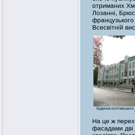
отриманих Хме
Лозанні, Брюсс
французького
Всесвітній вис
будинок полтавського
На це ж пере
фасадами дві 