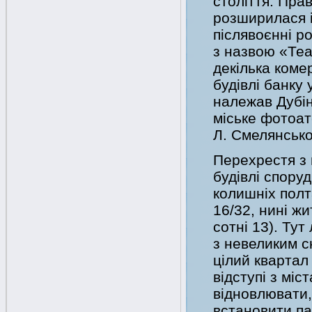
століття. Пра
розширилася і
післявоєнні р
з назвою «Теа
декілька коме
будівлі банку 
належав Дубін
міське фотоа
Л. Смелянсько
Перехрестя з
будівлі споруд
колишніх полт
16/32, нині ж
сотні 13). Ту
з невеликим с
цілий квартал
відступі з мі
відновлювати,
встановити па