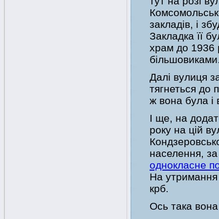
тут на розі в
Комсомольсько
закладів, і з
Закладка її б
храм до 1936 
більшовиками
Далі вулиця з
тягнеться до 
ж вона була і 
І ще, на додат
року на цій ву
Кондзеровсько
населення, за
однокласне п
На утримання 
крб.
Ось така вона