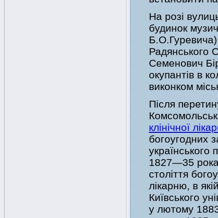
На розі вулиц
будинок музич
Б.О.Гуревича).
Радянського 
Семенович Бір
окупантів в к
виконком місь
Після перети
Комсомольськ
клінічної ліка
богоугодних за
українського
1827—35 роках
століття бого
лікарню, в як
Київського ун
у лютому 1883