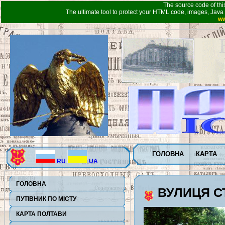
The source code of thi
The ultimate tool to protect your HTML code, images, Java 
ww
ГОЛОВНА
КАРТА
RU
UA
ГОЛОВНА
ВУЛИЦЯ С
ПУТІВНИК ПО МІСТУ
КАРТА ПОЛТАВИ