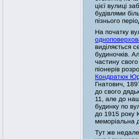
цієї вулиці з
будівлями біл
пізнього періо
На початку ву
одноповерхов
виділяється с
будиночків. Ал
частину свого
піонерів розро
Кондратюк Юр
Гнатович, 189
до свого дядь
11, але до на
будинку по ву
до 1915 року 
меморіальна 
Тут же недале