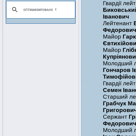
Гвардії лей
Биковський
Іванович
Лейтенант
Федорови
Майор
Гар
Євтихійов
Майор
Гліб
Купріянов
Молодший 
Гончаров І
Тимофійов
Гвардії лей
Семен Іван
Старший ле
Грабчук М
Григорови
Сержант
Гр
Федорови
Молодший 