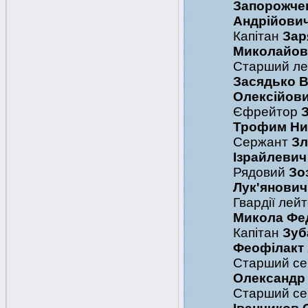
Запорожчен
Андрійови
Капітан
Зар
Миколайов
Старший ле
Засядько 
Олексійов
Єфрейтор
Трофим Н
Сержант
Зл
Ізрайлевич
Рядовий
Зо
Лук'янович
Гвардії лей
Микола Фе
Капітан
Зуб
Феофілакт
Старший с
Олександр
Старший се