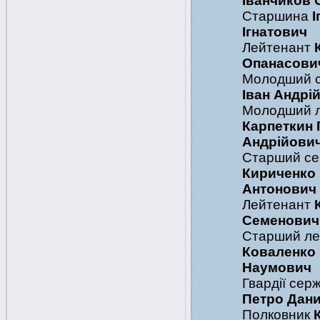
Іванчиков 
Старшина
І
Ігнатович
Лейтенант
Опанасови
Молодший 
Іван Андрі
Молодший 
Карпеткин 
Андрійови
Старший се
Кириченко
Антонович
Лейтенант
Семенович
Старший ле
Коваленко
Наумович
Гвардії сер
Петро Дан
Полковник