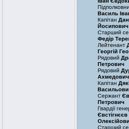
Іван Євдо
Підполковн
Василь Іва
Капітан
Дан
Йосипович
Старший с
Федір Тере
Лейтенант
Георгій Ге
Рядовий
Др
Петрович
Рядовий
Ду
Ахмедович
Капітан
Дяк
Васильови
Сержант
Єв
Петрович
Гвардії ген
Євстігнєєв
Олексійов
Старший с