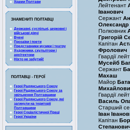
Храми Полтави
Лейтенант
Іванович
Сержант
Ан
ЗНАМЕНИТІ ПОЛТАВЦІ
Олександр
Державні, суспільні, церковні і
Полковник
військові діячі
Григорій С
Вчені
Прозаїки і поети
Капітан
Аст
Представники музики і театру
Фролович
Художники, скульптори і
архітектори
Гвардії лей
Ніхто не забутий!
Мусейб Ба
Сержант
Ба
Махаш
ПОЛТАВЦІ - ГЕРОЇ
Майор
Бата
Герої Радянського Союзу
Михайлови
Герої Радянського Союзу за
Гвардії лей
звільнення Полтавщини
Герої Радянського Союзу, які
Василь Оп
загинули на території
Старший с
Полтавщини
Герої Соціалістичної Праці
Іван Івано
Герої України
Капітан
Бор
Степанови