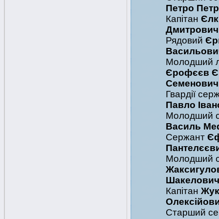
Петро Пет
Капітан
Єлк
Дмитрович
Рядовий
Єр
Васильови
Молодший 
Єрофєєв Є
Семенович
Гвардії сер
Павло Іван
Молодший 
Василь Ме
Сержант
Єф
Пантелєєв
Молодший 
Жаксигуло
Шакелови
Капітан
Жук
Олексійов
Старший се