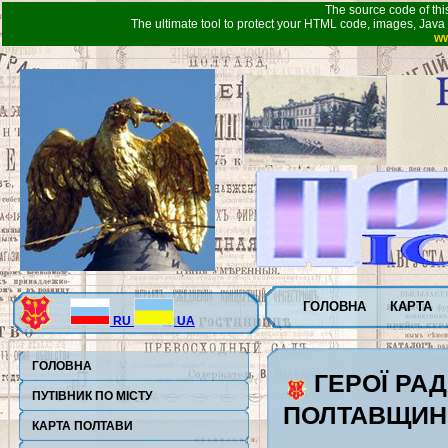
The source code of thi
The ultimate tool to protect your HTML code, images, Java 
ww
ГОЛОВНА
КАРТА
RU
UA
ГОЛОВНА
ГЕРОЇ РА
ПУТІВНИК ПО МІСТУ
ПОЛТАВЩИН
КАРТА ПОЛТАВИ