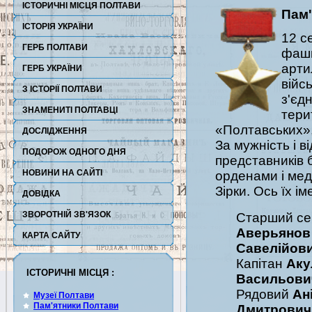
ІСТОРИЧНІ МІСЦЯ ПОЛТАВИ
Пам'
ІСТОРІЯ УКРАЇНИ
12 с
ГЕРБ ПОЛТАВИ
фаши
арти
ГЕРБ УКРАЇНИ
війс
З ІСТОРІЇ ПОЛТАВИ
з'єд
ЗНАМЕНИТІ ПОЛТАВЦІ
тери
«Полтавських»
ДОСЛІДЖЕННЯ
За мужність і в
ПОДОРОЖ ОДНОГО ДНЯ
представників 
НОВИНИ НА САЙТІ
орденами і мед
Зірки. Ось їх ім
ДОВІДКА
ЗВОРОТНІЙ ЗВ'ЯЗОК
Старший се
Аверьянов
КАРТА САЙТУ
Савелійов
Капітан
Аку
ІСТОРИЧНІ МІСЦЯ :
Васильови
Рядовий
Ан
Музеї Полтави
Пам'ятники Полтави
Дмитрович