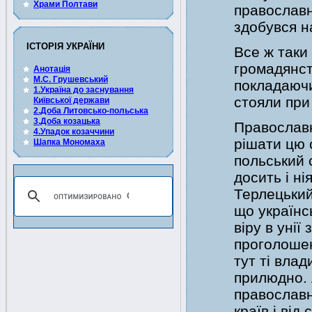
Храми Полтави
православно
здобувся н
ІСТОРІЯ УКРАЇНИ
Все ж таки
громадянств
Анотація
М.С. Грушевський
покладаючи
1.Україна до заснування
стояли при 
Київської держави
2.Доба Литовсько-польська
3.Доба козацька
Православн
4.Упадок козаччини
рішати цю 
Шапка Мономаха
польський 
досить і н
Терлецький
що українс
віру в унії
проголошенн
тут ті вла
прилюдно. 
православн
країв і від