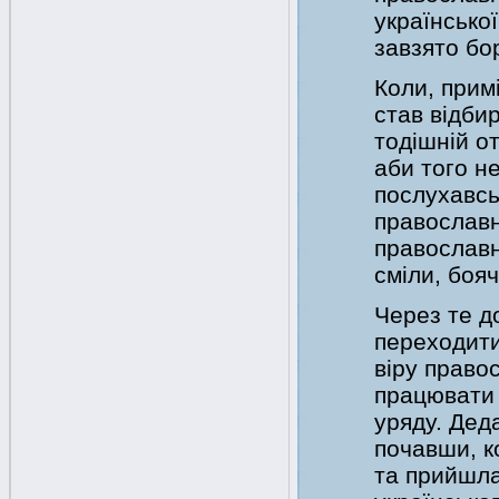
українсько
завзято бор
Коли, прим
став відби
тодішній о
аби того не
послухавсь,
православн
православн
сміли, бояч
Через те д
переходити 
віру правос
працювати 
уряду. Деда
почавши, к
та прийшла