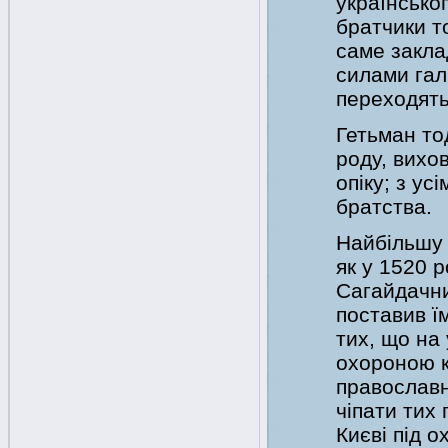
українськог
братчики т
саме закла
силами гал
переходять
Гетьман то
роду, вихо
опіку; з ус
братства.
Найбільшу 
як у 1520 
Сагайдачни
поставив ї
тих, що на
охороною к
православн
чіпати тих 
Києві під о