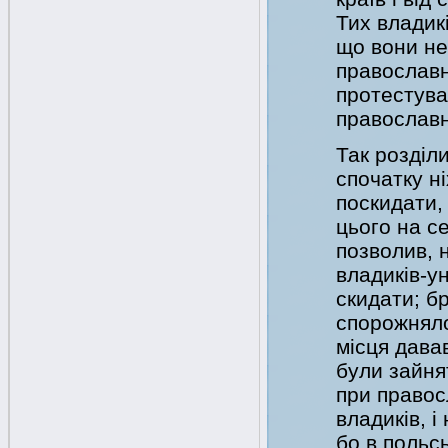
Тих владик
що вони не
православн
протестува
православн
Так розділи
спочатку ні
поскидати,
цього на се
позволив, 
владиків-у
скидати; бр
спорожняло
місця давав
були зайнят
при правос
владиків, і
бо в польс