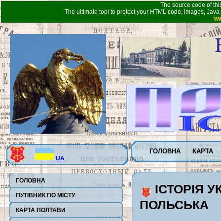
The source code of thi
The ultimate tool to protect your HTML code, images, Java 
ww
ГОЛОВНА
КАРТА
UA
ГОЛОВНА
ІСТОРІЯ У
ПУТІВНИК ПО МІСТУ
ПОЛЬСЬКА
КАРТА ПОЛТАВИ