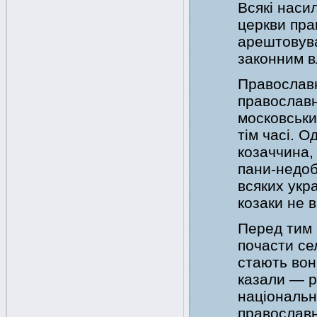
Всякі наси
церкви пра
арештовува
законним в
Православн
православн
московськи
тім часі. О
козаччина,
пани-недоб
всяких укра
козаки не в
Перед тим 
почасти се
стають вон
казали — р
національ
православн