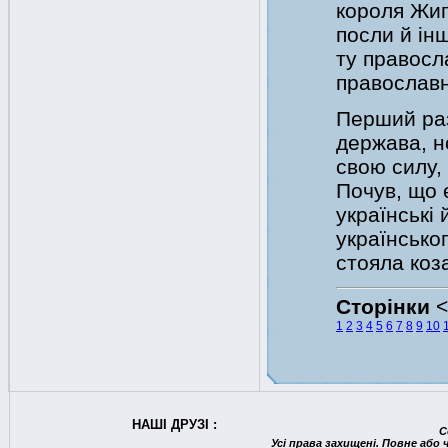
короля Жиг
посли й інш
ту правосл
православн
Перший раз
держава, н
свою силу,
Почув, що є
українські 
українськог
стояла коз
Сторінки
1
2
3
4
5
6
7
8
9
10
НАШІ ДРУЗІ :
C
Усі права захищені. Повне або