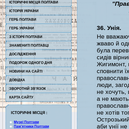
ІСТОРИЧНІ МІСЦЯ ПОЛТАВИ
"Пра
ІСТОРІЯ УКРАЇНИ
ГЕРБ ПОЛТАВИ
36. Унія.
ГЕРБ УКРАЇНИ
Не вважаюч
З ІСТОРІЇ ПОЛТАВИ
жваво й од
ЗНАМЕНИТІ ПОЛТАВЦІ
була перев
ДОСЛІДЖЕННЯ
сидів вірн
ПОДОРОЖ ОДНОГО ДНЯ
Жигимонт, 
сповнити ї
НОВИНИ НА САЙТІ
православні
ДОВІДКА
люди, загод
ЗВОРОТНІЙ ЗВ'ЯЗОК
не хочуть,
КАРТА САЙТУ
а не мають
православн
не хотів т
ІСТОРИЧНІ МІСЦЯ :
Острозький
Музеї Полтави
аби унії н
Пам'ятники Полтави