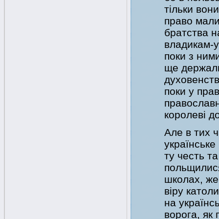
тільки вон
право мали
братства н
владикам-у
поки з ними
ще держали
духовенств
поки у пра
православн
королеві д
Але в тих 
українське
ту честь та
польщилися
школах, же
віру катол
на українс
ворога, як