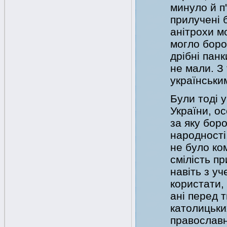
минуло й п'
прилучені 
анітрохи м
могло боро
дрібні пан
не мали. З
українським
Були тоді у
України, о
за яку бор
народності
не було ком
смілість п
навіть з у
користати,
ані перед т
католицьки
православну