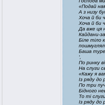
Господа м
«Подай нам
А з низу б
Хоча й би 
Хоча й би 
Да вже ця 
Кайдани-за
Біле тіло 
пошмуглял
Баша туре
',
По ринку в
На слуги с
«Кажу я ва
Із ряду до
По три пуч
Бідного не
То ті слуг
Із ряду до