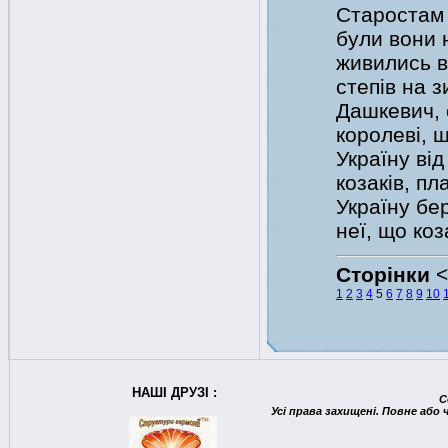
Старостам 
були вони 
живились ві
степів на 
Дашкевич, 
королеві, щ
Україну від
козаків, пл
Україну бер
неї, що коз
Сторінки
1
2
3
4
5
6
7
8
9
10
НАШІ ДРУЗІ :
C
Усі права захищені. Повне або