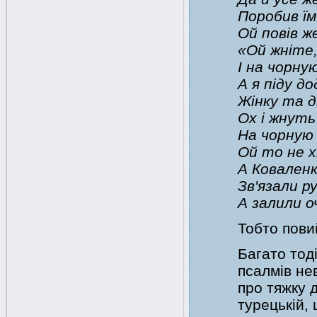
Поробив їм
Ой повів ж
«Ой жніте
І на чорну
А я піду д
Жінку та д
Ох і жнуть
На чорную
Ой то не х
А Коваленк
Зв'язали р
А залили о
Тобто повий
Багато тод
псалмів не
про тяжку 
турецькій,