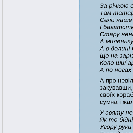
За річкою 
Там татар
Село наше
І багатств
Стару нень
А миленьку
А в долині
Що на зарі
Коло шиї а
А по ногах
А про невіл
закувавши,
своїх кора
сумна і жа
У святу не
Як то бідн
Угору руки