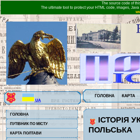
The source code of thi
The ultimate tool to protect your HTML code, images, Java 
ww
ГОЛОВНА
КАРТА
UA
ГОЛОВНА
ІСТОРІЯ У
ПУТІВНИК ПО МІСТУ
ПОЛЬСЬКА
КАРТА ПОЛТАВИ