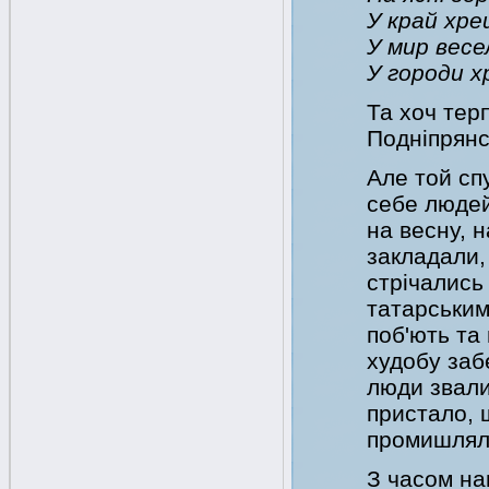
У край хре
У мир весе
У городи х
Та хоч терп
Подніпрянс
Але той сп
себе людей
на весну, н
закладали,
стрічались
татарськими
поб'ють та
худобу забе
люди звали
пристало, 
промишлял
З часом на