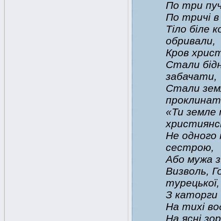
По три пуч
По тричі в
Тіло біле 
обривали,
Кров хрис
Стали бідн
забачати,
Стали земл
проклинат
«Ти земле 
християнс
Не одного 
сестрою,
Або мужа з
Визволь, Г
турецької,
З каторги 
На тихі во
На ясні зор