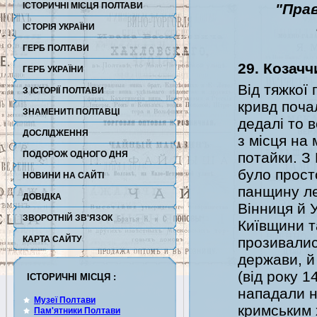
ІСТОРИЧНІ МІСЦЯ ПОЛТАВИ
"Пра
ІСТОРІЯ УКРАЇНИ
ГЕРБ ПОЛТАВИ
29. Козачч
ГЕРБ УКРАЇНИ
Від тяжкої
З ІСТОРІЇ ПОЛТАВИ
кривд почал
ЗНАМЕНИТІ ПОЛТАВЦІ
дедалі то 
ДОСЛІДЖЕННЯ
з місця на 
ПОДОРОЖ ОДНОГО ДНЯ
потайки. З
було прост
НОВИНИ НА САЙТІ
панщину ле
ДОВІДКА
Вінниця й У
ЗВОРОТНІЙ ЗВ'ЯЗОК
Київщини та
КАРТА САЙТУ
прозивалис
держави, й 
(від року 
ІСТОРИЧНІ МІСЦЯ :
нападали н
Музеї Полтави
кримським 
Пам'ятники Полтави