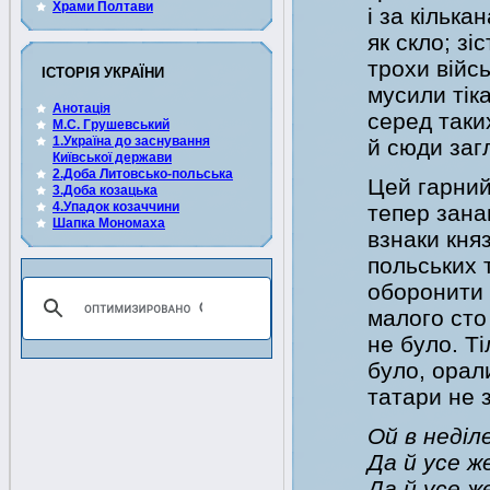
Храми Полтави
і за кілька
як скло; зі
трохи війсь
ІСТОРІЯ УКРАЇНИ
мусили тік
Анотація
серед таких
М.С. Грушевський
1.Україна до заснування
й сюди заг
Київської держави
2.Доба Литовсько-польська
Цей гарний
3.Доба козацька
4.Упадок козаччини
тепер зан
Шапка Мономаха
взнаки княз
польських 
оборонити н
малого сто 
не було. Ті
було, орал
татари не з
Ой в неділ
Да й усе же
Да й усе же