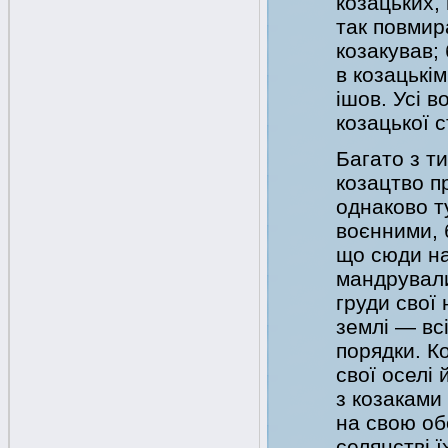
козацьких, 
так повмира
козакував; 
в козацькім
ішов. Усі во
козацької 
Багато з т
козацтво п
однаково т
воєнними, б
що сюди на
мандрували
груди свої 
землі — всі
порядки. К
свої оселі 
з козаками 
на свою об
селянстві ї