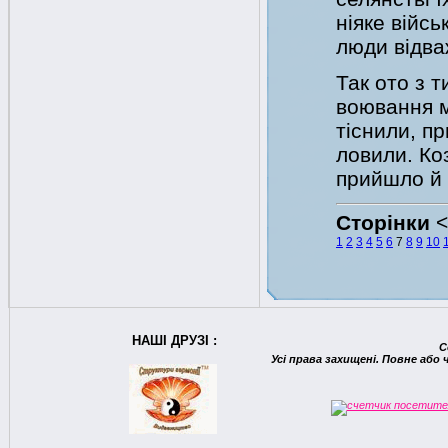
ніяке війс
люди відваж
Так ото з т
воювання м
тіснили, п
ловили. Ко
прийшло й 
Сторінки
1
2
3
4
5
6
7
8
9
10
НАШІ ДРУЗІ :
C
Усі права захищені. Повне або