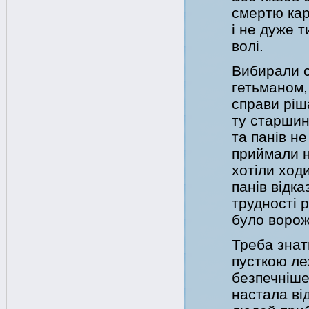
смертю кар
і не дуже т
волі.
Вибирали с
гетьманом, 
справи ріш
ту старшин
та панів н
приймали н
хотіли ходи
панів відка
трудності р
було ворож
Треба знати
пусткою ле
безпечніше
настала від