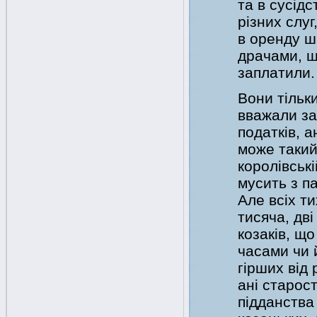
та в сусідс
різних слуг
в оренду ш
драчами, щ
заплатили.
Вони тільк
вважали за
податків, 
може такий 
королівські
мусить з па
Але всіх ти
тисяча, дв
козаків, щ
часами чи й
гірших від 
ані старост
підданства 