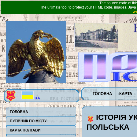
The source code of thi
The ultimate tool to protect your HTML code, images, Java 
ww
ГОЛОВНА
КАРТА
UA
ГОЛОВНА
ІСТОРІЯ У
ПУТІВНИК ПО МІСТУ
ПОЛЬСЬКА
КАРТА ПОЛТАВИ