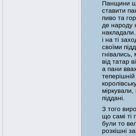
Панщини ще
ставити па
пиво та гор
де народу 
накладали.
і на ті зах
своїми під
гнівались, 
від татар в
а пани вва
теперішній
королівську
міркували, 
піддані.
З того вир
що самі ті
були то ве
розкішні з