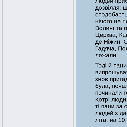
людей приб
дозвілля: щ
сподобаєть
нічого не п
Волині та о
Церква, Ка
де Ніжин, 
Гадяча, По
лежали.
Тоді й пани
випрошувати
знов пригад
була, поча
починали г
Котрі люди
ті пани за 
людей з да
літа: на 10,