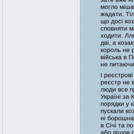
могло мішат
жадати. Тіл
що досі ко
сповняти мі
ходити. Лл
дві, а коз
король не р
війська в П
не питаючи
І реєстров
реєстр не в
люди все п
Україні за 
порядки у 
пускали ко
ні борошна
в Січі та п
або пішов 