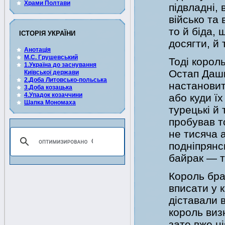
Храми Полтави
підвладні,
військо та 
то й біда, 
ІСТОРІЯ УКРАЇНИ
досягти, й 
Анотація
М.С. Грушевський
Тоді корол
1.Україна до заснування
Остап Дашке
Київської держави
2.Доба Литовсько-польська
настановит
3.Доба козацька
4.Упадок козаччини
або куди їх
Шапка Мономаха
турецькі й 
пробував то
не тисяча а
подніпрянсь
байрак — т
Король брав
вписати у к
діставали 
король виз
зате вже ні