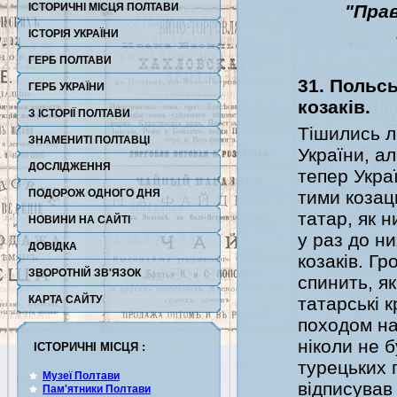
ІСТОРИЧНІ МІСЦЯ ПОЛТАВИ
"Пра
ІСТОРІЯ УКРАЇНИ
ГЕРБ ПОЛТАВИ
31. Польс
ГЕРБ УКРАЇНИ
козаків.
З ІСТОРІЇ ПОЛТАВИ
Тішились л
ЗНАМЕНИТІ ПОЛТАВЦІ
України, ал
ДОСЛІДЖЕННЯ
тепер Укра
ПОДОРОЖ ОДНОГО ДНЯ
тими козац
татар, як 
НОВИНИ НА САЙТІ
у раз до н
ДОВІДКА
козаків. Гр
ЗВОРОТНІЙ ЗВ'ЯЗОК
спинить, як
КАРТА САЙТУ
татарські к
походом на
ніколи не б
ІСТОРИЧНІ МІСЦЯ :
турецьких 
Музеї Полтави
відписував
Пам'ятники Полтави