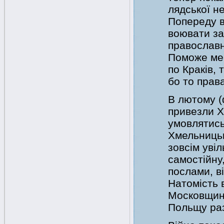
лядської н
Попереду в
воювати за
православн
Поможе мен
по Краків, 
бо то прав
В лютому (
привезли Х
умовлятись
Хмельницько
зовсім увіл
самостійну,
послами, ві
Натомість 
Московщин
Польщу раз