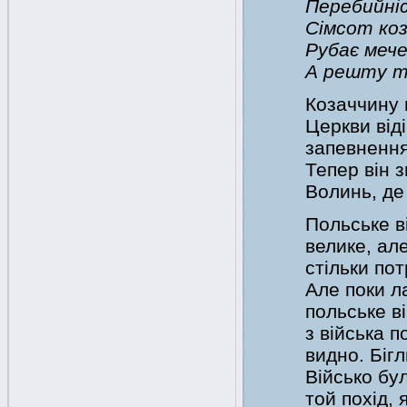
Перебийніс
Сімсот коз
Рубає мече
А решту т
Козаччину 
Церкви від
запевнення
Тепер він 
Волинь, де
Польське в
велике, ал
стільки по
Але поки л
польське в
з війська п
видно. Біг
Військо бу
той похід, 