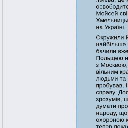
освободите
Мойсей свій
Хмельницьк
на Україні.
Окружили й
найбільше у
бачили вже
Польщею ні
з Москвою, 
вільним кр
людьми та 
пробував, 
справу. До
зрозумів, 
думати про
народу, щоб
охороною к
тепер пока