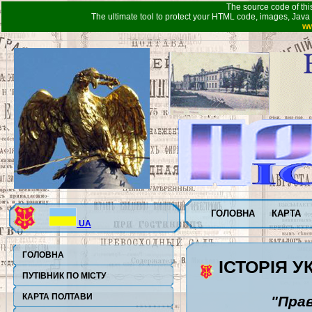
The source code of thi
The ultimate tool to protect your HTML code, images, Java 
ww
ГОЛОВНА
КАРТА
UA
ГОЛОВНА
ІСТОРІЯ У
ПУТІВНИК ПО МІСТУ
КАРТА ПОЛТАВИ
"Пра