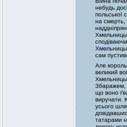
Війна почал
небудь досі
польської 
на смерть, 
наддніпрян
Хмельницьк
сподіваючи
Хмельницько
сам пустивс
Але король
великий вой
Хмельницьк
Збаражем, 
що воно ґв
виручати. 
усього шля
довідавшис
татарами н
дорогу кол