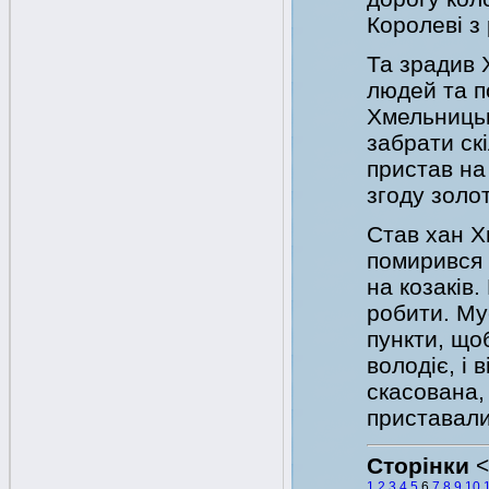
Королеві з
Та зрадив 
людей та п
Хмельницьк
забрати ск
пристав на
згоду золот
Став хан Х
помирився 
на козаків.
робити. Му
пункти, що
володіє, і 
скасована,
приставали.
Сторінки
1
2
3
4
5
6
7
8
9
10