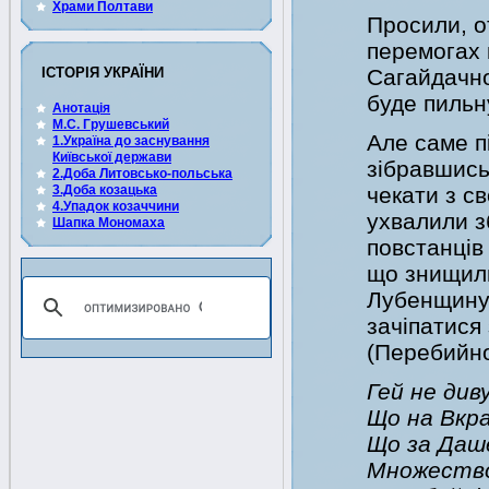
Храми Полтави
Просили, о
перемогах 
ІСТОРІЯ УКРАЇНИ
Сагайдачног
буде пильн
Анотація
М.С. Грушевський
Але саме п
1.Україна до заснування
Київської держави
зібравшись
2.Доба Литовсько-польська
3.Доба козацька
чекати з с
4.Упадок козаччини
ухвалили зб
Шапка Мономаха
повстанців
що знищили
Лубенщину)
зачіпатися
(Перебийно
Гей не див
Що на Вкр
Що за Даш
Множество