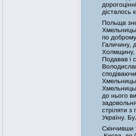
дорогоцінні
дісталось 
Польща зно
Хмельницьк
по доброму
Галичину, д
Холмщину, 
Подавав і с
Володислав
сподіваючи
Хмельницьк
Хмельницько
до нього ви
задовольня
стріляти з 
Україну. Бу
Скінчивши 
.Києва, де 