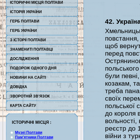
ІСТОРИЧНІ МІСЦЯ ПОЛТАВИ
ІСТОРІЯ УКРАЇНИ
42. Україн
ГЕРБ ПОЛТАВИ
Хмельницьк
ГЕРБ УКРАЇНИ
повстання, 
З ІСТОРІЇ ПОЛТАВИ
щоб вернути
ЗНАМЕНИТІ ПОЛТАВЦІ
перед повс
ДОСЛІДЖЕННЯ
Острянинов
польського 
ПОДОРОЖ ОДНОГО ДНЯ
були певні
НОВИНИ НА САЙТІ
козакам, т
ДОВІДКА
треба пана
ЗВОРОТНІЙ ЗВ'ЯЗОК
своїх пере
польської 
КАРТА САЙТУ
до короля 
вольності,
ІСТОРИЧНІ МІСЦЯ :
реєстр до 
Музеї Полтави
війни з тур
Пам'ятники Полтави