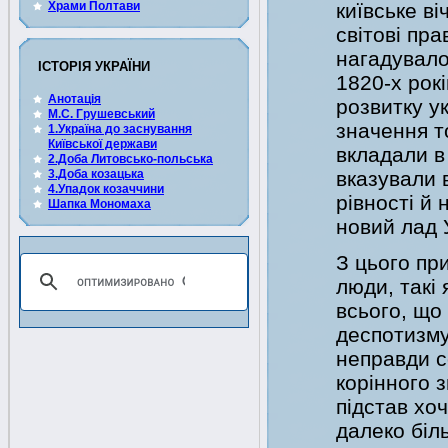
Храми Полтави
київське ві
світові пра
нагадувало
ІСТОРІЯ УКРАЇНИ
1820-х рокі
Анотація
розвитку у
М.С. Грушевський
значення т
1.Україна до заснування
Київської держави
вкладали в 
2.Доба Литовсько-польська
3.Доба козацька
вказували 
4.Упадок козаччини
рівності й
Шапка Мономаха
новий лад 
З цього пр
люди, такі
всього, що 
деспотизму
неправди с
корінного 
підстав хо
далеко біл