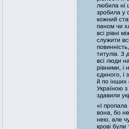
любила ні 
зробила у 
кожний ста
паном чи х
всі рівні 
служити вс
повинність,
титулів. З
всі люди на
рівними, і 
єдиного, і
й по інших
Україною з
здавили ук
«І пропала
вона, бо не
нею, але чу
крові були