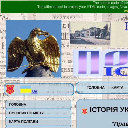
The source code of thi
The ultimate tool to protect your HTML code, images, Java 
ww
ГОЛОВНА
КАРТА
UA
ГОЛОВНА
ІСТОРІЯ У
ПУТІВНИК ПО МІСТУ
КАРТА ПОЛТАВИ
"Пра