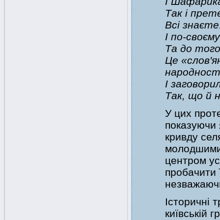
І Шафарика 
Так і прете
Всі знаєте
І по-своєм
Та до того
Це «слов'я
народност
І заговори
Так, що й 
У цих прот
показуючи 
кривду сел
молодшими 
центром ус
пробачити ї
незважаючи
Історичні т
київській 