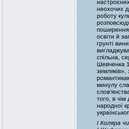
настроєних
неохочих д
роботу кул
розповсюдж
поширення 
освіти й з
грунті вини
вигладжува
спільна, с
Шевченка 1
земляків»,
романтикам
минулу сла
слов'янств
того, в чі
народної кр
українсько
І Коляра чи