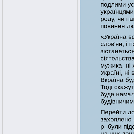
подлими ус
українцями
роду, чи па
повинен лю
«Україна вс
слов'ян, і 
зістанеться 
сіятельства
мужика, ні 
Україні, ні 
Вкраїна бу
Тоді скажут
буде намал
будівничим
Перейти до
захоплено 
р. були пі
на них дон