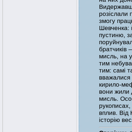
Видержавши
розіслали 
змогу прац
Шевченка: 
пустиню, з
поруйнувал
братчиків 
мисль, на 
тим небува
тим: самі т
вважалися 
кирило-меф
вони жили 
мисль. Осо
рукописах,
вплив. Від
історію ве