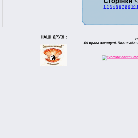
Сторінки
1
2
3
4
5
6
7
8
9
10
НАШІ ДРУЗІ :
C
Усі права захищені. Повне або