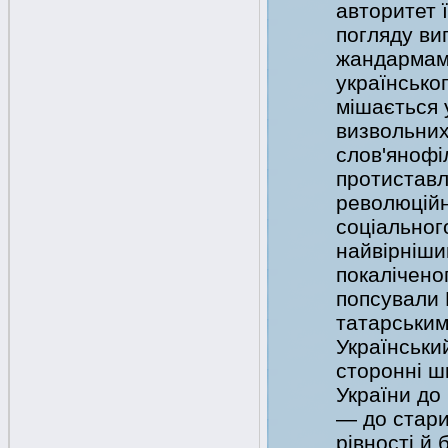
авторитет ї
погляду ви
жандармами
українсько
мішається 
визвольних
слов'янофі
протиставл
революційн
соціальног
найвірніши
покалічено
попсували 
татарським
Українськи
сторонні ш
України до
— до стари
рівності й