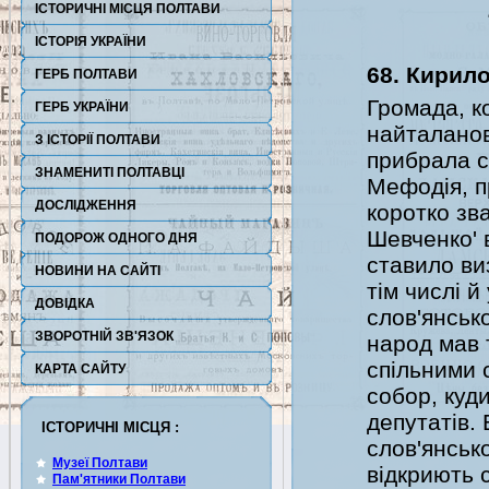
ІСТОРИЧНІ МІСЦЯ ПОЛТАВИ
ІСТОРІЯ УКРАЇНИ
68. Кирил
ГЕРБ ПОЛТАВИ
Громада, к
ГЕРБ УКРАЇНИ
найталанов
З ІСТОРІЇ ПОЛТАВИ
прибрала с
ЗНАМЕНИТІ ПОЛТАВЦІ
Мефодія, п
ДОСЛІДЖЕННЯ
коротко зв
Шевченко' 
ПОДОРОЖ ОДНОГО ДНЯ
ставило ви
НОВИНИ НА САЙТІ
тім числі й
ДОВІДКА
слов'янськ
ЗВОРОТНІЙ ЗВ'ЯЗОК
народ мав 
спільними 
КАРТА САЙТУ
собор, куд
депутатів.
ІСТОРИЧНІ МІСЦЯ :
слов'янськ
Музеї Полтави
відкриють 
Пам'ятники Полтави