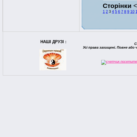
Сторінки
1
2
3
4
5
6
7
8
9
10
НАШІ ДРУЗІ :
C
Усі права захищені. Повне або