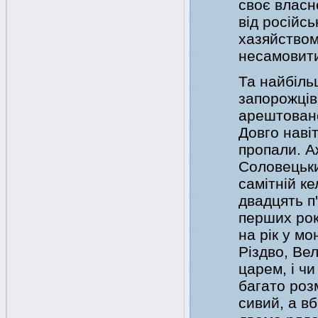
своє власн
від російс
хазяйством
несамовити
Та найбіль
запорожців
арештовано
Довго наві
пропали. А
Соловецьки
самітній ке
двадцять п
перших рок
на рік у мо
Різдво, Ве
царем, і чи
багато розм
сивий, а вб