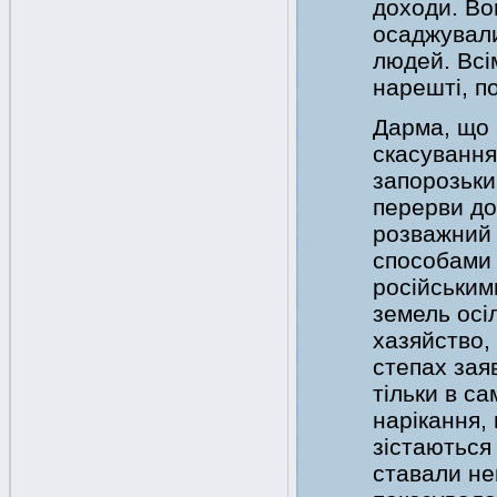
доходи. Вон
осаджували
людей. Всі
нарешті, п
Дарма, що 
скасування
запорозьки
перерви до 
розважний 
способами 
російським
земель осі
хазяйство,
степах зая
тільки в са
нарікання,
зістаються
ставали не