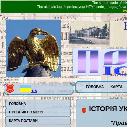
The source code of thi
The ultimate tool to protect your HTML code, images, Java 
ww
ГОЛОВНА
КАРТА
UA
ГОЛОВНА
ІСТОРІЯ У
ПУТІВНИК ПО МІСТУ
КАРТА ПОЛТАВИ
"Пра