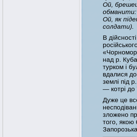
Ой, бреше
обманити:
Ой, як під
солдати).
В дійсност
російськог
«Чорноморс
над р. Куб
турком і б
вдалися до
землі під р
— котрі до 
Дуже це вс
несподівани
зложено про
того, якою
Запорозька