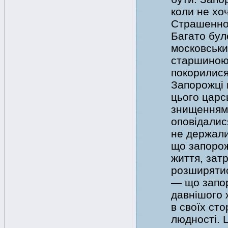
коли не хо
Страшенно 
Багато бул
московськи
старшиною 
покорилися
Запорожці п
цього царс
знищенням 
оповідалис
не держали
що запорож
життя, затр
розширятися
— що запор
давнішого 
в своїх ст
людності. 