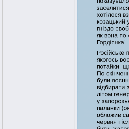
показувало
заселитися
хотілося вз
козацький у
гніздо сво
як вона по-
Гордієнка!
Російське 
якогось воє
потайки, щ
По скінчен
були воєнн
відбирати 
літом гене
у запорозьк
паланки (о
обложив са
червня післ
бути. Запор