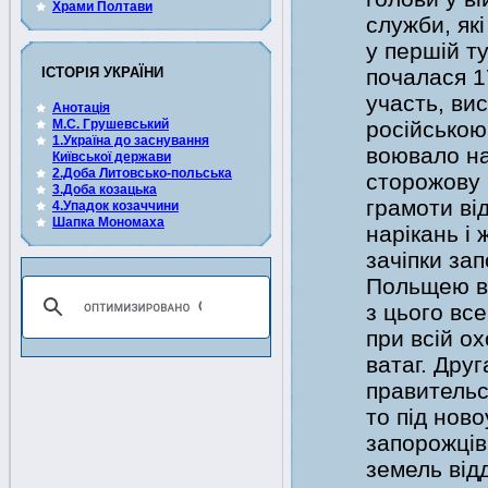
Храми Полтави
служби, як
у першій ту
ІСТОРІЯ УКРАЇНИ
почалася 1
участь, вис
Анотація
М.С. Грушевський
російською 
1.Україна до заснування
воювало на
Київської держави
2.Доба Литовсько-польська
сторожову 
3.Доба козацька
грамоти ві
4.Упадок козаччини
Шапка Мономаха
нарікань і
зачіпки за
Польщею в 
з цього вс
при всій ох
ватаг. Друг
правительс
то під нов
запорожців
земель від