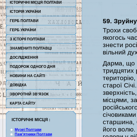
ІСТОРИЧНІ МІСЦЯ ПОЛТАВИ
ІСТОРІЯ УКРАЇНИ
59. Зруйну
ГЕРБ ПОЛТАВИ
Трохи своб
ГЕРБ УКРАЇНИ
якогось ча
З ІСТОРІЇ ПОЛТАВИ
знести рос
ЗНАМЕНИТІ ПОЛТАВЦІ
вільний дух
ДОСЛІДЖЕННЯ
Дарма, що 
ПОДОРОЖ ОДНОГО ДНЯ
тридцятих 
НОВИНИ НА САЙТІ
територію,
старої Січ
ДОВІДКА
зверхність
ЗВОРОТНІЙ ЗВ'ЯЗОК
місцями, з
КАРТА САЙТУ
російськог
січовиками 
ІСТОРИЧНІ МІСЦЯ :
старшина, 
його волю.
Музеї Полтави
Пам'ятники Полтави
голови у в