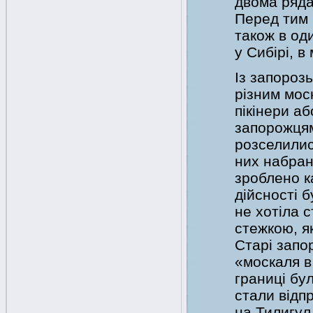
двома ряда
Перед тим 
також в од
у Сибірі, в
Із запороз
різним мос
пікінери а
запорожцям
розселилися
них набран
зроблено ка
дійсності 
не хотіла с
стежкою, я
Старі запо
«москаля в
границі бу
стали відп
на Тилигул