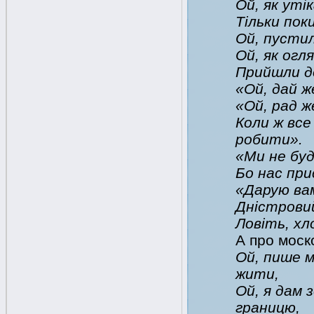
Ой, як уті
Тільки пок
Ой, пустил
Ой, як огл
Прийшли до
«Ой, дай ж
«Ой, рад ж
Коли ж все
робити».
«Ми не буд
Бо нас при
«Дарую вам
Дністровий
Ловіть, хл
А про моско
Ой, пише м
жити,
Ой, я дам 
границю,