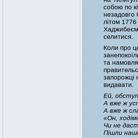
собою по к
незадовго 
літом 1776 
Хаджибеєм 
селитися.
Коли про ц
занепокоїл
та намовля
правительс
запорожці н
видавати.
Ей, обступ
А вже ж ус
А вже ж сл
«Он, ходім
Чи не даст
Пішли наші